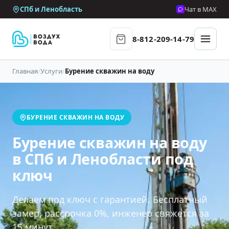
СПб и Ленобласть
Чат в MAX
8-812-209-14-79
Главная
/
Услуги
/
Бурение скважин на воду
БУРЕНИЕ СКВАЖИН НА ВОДУ
Бурение скважин на воду
в СПб и Ленобласти под
ключ
Делаем под ключ с гарантией. Бесплатный
замер, рассрочка 0%, инженер свяжется за
15 минут.