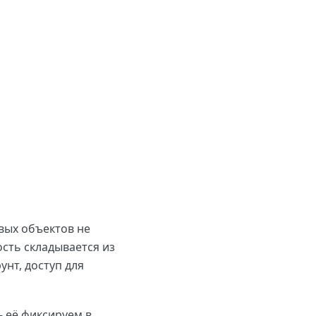
вых объектов не
ость складывается из
унт, доступ для
— её фиксируем в