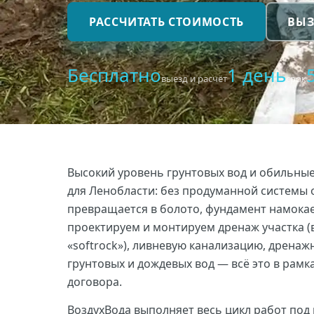
РАССЧИТАТЬ СТОИМОСТЬ
ВЫЗ
Бесплатно
1 день
выезд и расчёт
срок
Высокий уровень грунтовых вод и обильны
для Ленобласти: без продуманной системы 
превращается в болото, фундамент намокает
проектируем и монтируем дренаж участка (в
«softrock»), ливневую канализацию, дрена
грунтовых и дождевых вод — всё это в рамк
договора.
ВоздухВода выполняет весь цикл работ под 