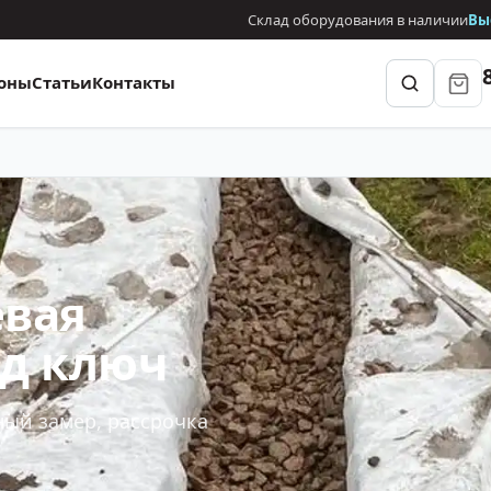
Склад оборудования в наличии
Вы
оны
Статьи
Контакты
евая
од ключ
ный замер, рассрочка