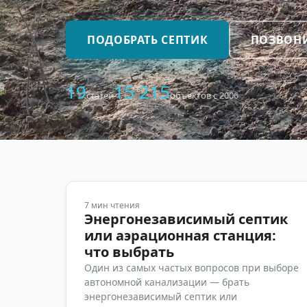
ПОДОБРАТЬ СЕПТИК
ПОЗВОН
19
15 215
статей
объектов с 2006
7
мин чтения
Энергонезависимый септик
или аэрационная станция:
что выбрать
Один из самых частых вопросов при выборе
автономной канализации — брать
энергонезависимый септик или