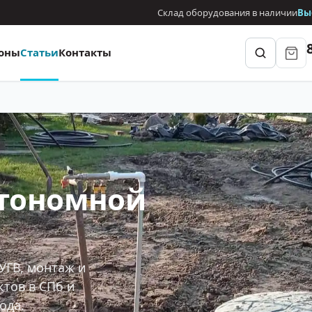
Склад оборудования в наличии
Вы
оны
Статьи
Контакты
втономной
УГВ, монтаж и
ктов в СПб и
ода.