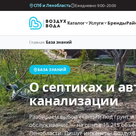
СПб и Ленобласть
Ежедневно 9:00–20:00
Бренды
Рай
Каталог
Услуги
Главная
/
База знаний
БАЗА ЗНАНИЙ
О септиках и а
канализации
Разбираем выбор станции под грунт и 
обслуживание — на опыте 15 215 объе
Ленобласти. Пишут инженеры ВоздухВ