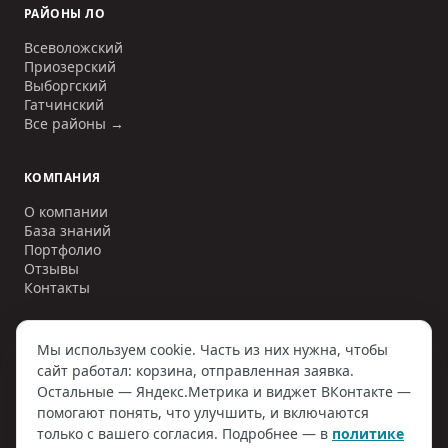
РАЙОНЫ ЛО
Всеволожский
Приозерский
Выборгский
Гатчинский
Все районы →
КОМПАНИЯ
О компании
База знаний
Портфолио
Отзывы
Контакты
Мы используем cookie. Часть из них нужна, чтобы
сайт работал: корзина, отправленная заявка.
©
2006–2026
ООО «ИНЖЕНЕРНЫЕ СЕТИ»
. ИНН
7810797884
. Все
Остальные — Яндекс.Метрика и виджет ВКонтакте —
права защищены.
Политика конфиденциальности
Договор оферты
помогают понять, что улучшить, и включаются
Согласие на обработку ПД
Наверх
только с вашего согласия. Подробнее — в
политике