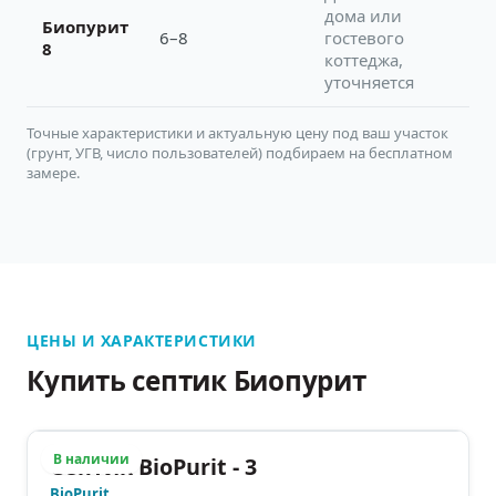
дома или
Биопурит
6–8
гостевого
8
коттеджа,
уточняется
Точные характеристики и актуальную цену под ваш участок
(грунт, УГВ, число пользователей) подбираем на бесплатном
замере.
ЦЕНЫ И ХАРАКТЕРИСТИКИ
Купить септик Биопурит
В наличии
Септик BioPurit - 3
BioPurit