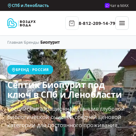
СПб и Ленобласть
Чат в MAX
8-812-209-14-79
Главная
/
Бренды
/
Биопурит
БРЕНД · РОССИЯ
Септик Биопурит под
ключ в СПб и Ленобласти
Российская аэрационная станция глубокой
биологической очистки средней ценовой
категории для постоянного проживания.