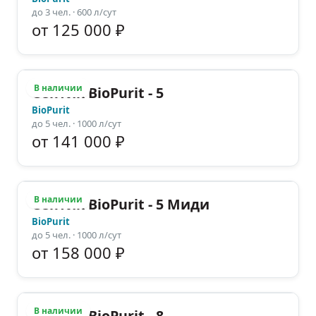
до
3
чел.
· 600 л/сут
от 125 000 ₽
В наличии
Септик BioPurit - 5
BioPurit
до
5
чел.
· 1000 л/сут
от 141 000 ₽
В наличии
Септик BioPurit - 5 Миди
BioPurit
до
5
чел.
· 1000 л/сут
от 158 000 ₽
В наличии
Септик BioPurit - 8