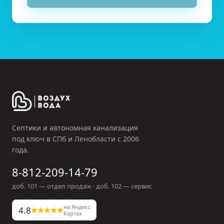
Септики и автономная канализация
под ключ в СПб и Ленобласти с
2006
года.
8-812-209-14-79
доб.
101
— отдел продаж · доб.
102
— сервис
на Яндекс
4.8
Картах