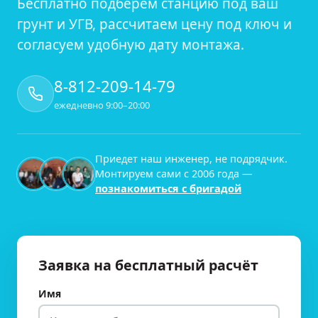
Бесплатно подберём станцию под ваш
грунт и УГВ, рассчитаем цену под ключ и
согласуем удобную дату монтажа.
8-812-209-14-79
ежедневно 9:00–20:00
Приедет наш инженер, не подрядчик.
Монтируем сами с
2006
года —
познакомиться с бригадой
Заявка на бесплатный расчёт
Имя