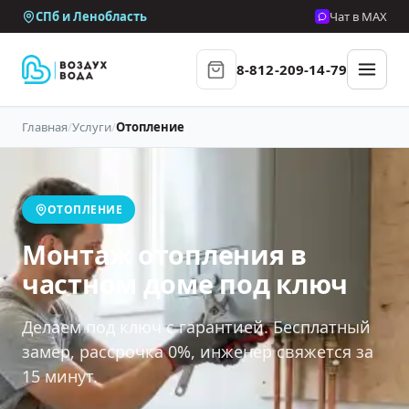
СПб и Ленобласть
Чат в MAX
8-812-209-14-79
Главная
/
Услуги
/
Отопление
ОТОПЛЕНИЕ
Монтаж отопления в
частном доме под ключ
Делаем под ключ с гарантией. Бесплатный
замер, рассрочка 0%, инженер свяжется за
15 минут.