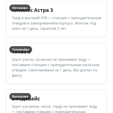
Мотохово
Юнилос Астра 3
Торф и высокий УГВ — станция с принудительным
отводом и заякориванием корпуса. Монтаж под
ключ за 1 день, гарантия 5 лет.
Толмачёво
Топас-5
Грунт (песок, суглинок) не принимает воду —
поставили станцию с принудительным насосным
отводом. Смонтировали за 1 день, без доплат по
факту.
Волошово
Биодевайс
Грунт (суглинок, песок, торф) не принимает воду
— поставили станцию с принудительным