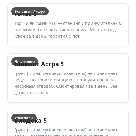
Большая Ижора
Топас-5
Торф и высокий УГВ — станция с принудительным
отводом и заякориванием корпуса. Монтаж под
ключ за 1 день, гарантия 5 лет.
Яльгелево
Юнилос Астра 5
Грунт (глина, суглинок, известняк) не принимает
воду — поставили станцию с принудительным
насосным отводом. Смонтировали за 1 день, без
доплат по факту.
Узигонты
БиоДека-5
Грунт (глина, суглинок, известняк) не принимает