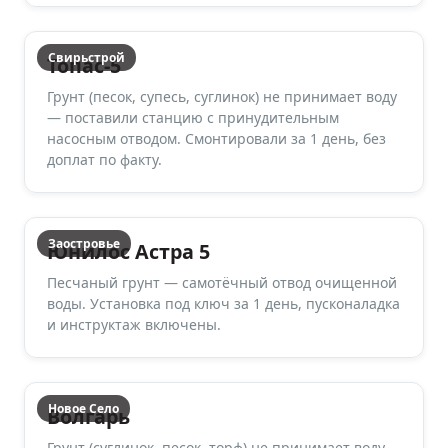
Свирьстрой
Топас-5
Грунт (песок, супесь, суглинок) не принимает воду
— поставили станцию с принудительным
насосным отводом. Смонтировали за 1 день, без
доплат по факту.
Заостровье
Юнилос Астра 5
Песчаный грунт — самотёчный отвод очищенной
воды. Установка под ключ за 1 день, пусконаладка
и инструктаж включены.
Новое Село
Волгарь
Грунт (суглинок, песок, торф) не принимает воду