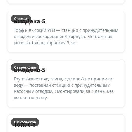
Скамья
БиоДека-5
Торф и высокий УГВ — станция с принудительным
отводом и заякориванием корпуса. Монтаж под
ключ за 1 день, гарантия 5 лет.
Старополье
БиоДека-5
Грунт (известняк, глина, суглинок) не принимает
воду — поставили станцию с принудительным
насосным отводом. Смонтировали за 1 день, без
доплат по факту.
Никольское
Топас-8