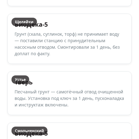
Щелейки
БиоДека-5
Грунт (скала, суглинок, торф) не принимает воду
— поставили станцию с принудительным
насосным отводом. Смонтировали за 1 день, без
доплат по факту.
Устье
Тверь
Песчаный грунт — самотёчный отвод очищенной
воды. Установка под ключ за 1 день, пусконаладка
и инструктаж включены.
Смольненский
БиоДека-5