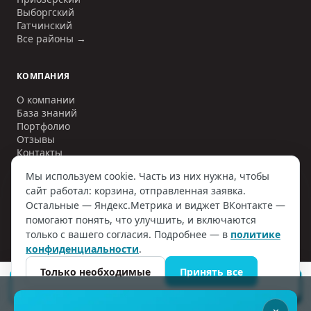
Выборгский
Гатчинский
Все районы →
КОМПАНИЯ
О компании
База знаний
Портфолио
Отзывы
Контакты
Мы используем cookie. Часть из них нужна, чтобы
сайт работал: корзина, отправленная заявка.
Остальные — Яндекс.Метрика и виджет ВКонтакте —
©
2006–2026
ООО «ИНЖЕНЕРНЫЕ СЕТИ»
. ИНН
7810797884
. Все
помогают понять, что улучшить, и включаются
права защищены.
только с вашего согласия. Подробнее — в
политике
Политика конфиденциальности
Договор оферты
конфиденциальности
.
Согласие на обработку ПД
Наверх
Только необходимые
Принять все
ПОДОБРАТЬ СЕПТИК