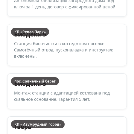
Автономная канализация загородного дома под
ключ за 1 день, договор с фиксированной ценой.
КП «Репао Парк»
БиоДека-5
Станция биоочистки в коттеджном посёлке.
Самотёчный отвод, пусконаладка и инструктаж
включены.
пос. Солнечный берег
БиоДека-5
Монтаж станции с адаптацией котлована под
скальное основание. Гарантия 5 лет.
КП «Изумрудный город»
Тверь