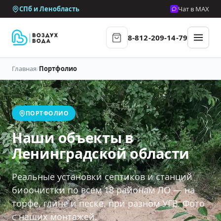
СПб и Ленобласть
Чат в MAX
8-812-209-14-79
Главная
/
Портфолио
ПОРТФОЛИО
Наши объекты в
Ленинградской области
Реальные установки септиков и станций
биоочистки по всем 18 районам ЛО — на
торфе, глине и песке, при разном УГВ. Фото
с наших монтажей.