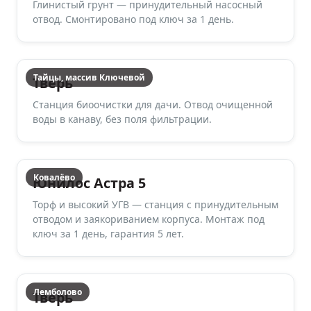
Глинистый грунт — принудительный насосный
отвод. Смонтировано под ключ за 1 день.
Тайцы, массив Ключевой
Тверь
Станция биоочистки для дачи. Отвод очищенной
воды в канаву, без поля фильтрации.
Ковалёво
Юнилос Астра 5
Торф и высокий УГВ — станция с принудительным
отводом и заякориванием корпуса. Монтаж под
ключ за 1 день, гарантия 5 лет.
Лемболово
Тверь