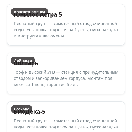
Краснознаменка
Юнилос Астра 5
Песчаный грунт — самотёчный отвод очищенной
воды. Установка под ключ за 1 день, пусконаладка
и инструктаж включены.
Лейпясуо
Волгарь
Торф и высокий УГВ — станция с принудительным
отводом и заякориванием корпуса. Монтаж под
ключ за 1 день, гарантия 5 лет.
Сосново
БиоДека-5
Песчаный грунт — самотёчный отвод очищенной
воды. Установка под ключ за 1 день, пусконаладка