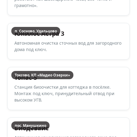
грамотно».
п. Сосново, Удальцово
Юнилос Астра 3
Автономная очистка сточных вод для загородного
дома под ключ.
Токсово, КП «Мадио Озерки»
Топас-5
Станция биоочистки для коттеджа в посёлке.
Монтаж под ключ, принудительный отвод при
высоком УГВ.
пос. Манушкино
Биодевайс