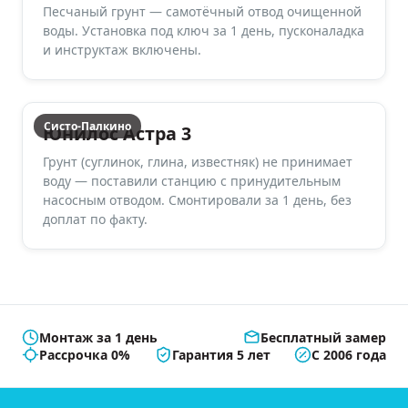
Песчаный грунт — самотёчный отвод очищенной
воды. Установка под ключ за 1 день, пусконаладка
и инструктаж включены.
Систо-Палкино
Юнилос Астра 3
Грунт (суглинок, глина, известняк) не принимает
воду — поставили станцию с принудительным
насосным отводом. Смонтировали за 1 день, без
доплат по факту.
Монтаж за 1 день
Бесплатный замер
Рассрочка 0%
Гарантия 5 лет
С 2006 года