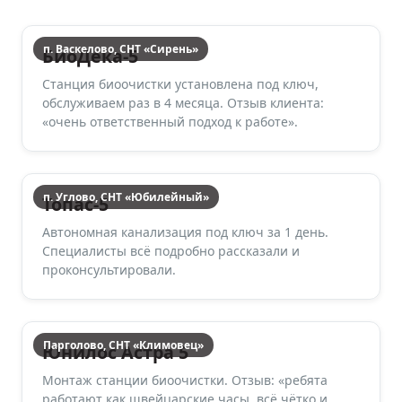
п. Васкелово, СНТ «Сирень»
БиоДека-5
Станция биоочистки установлена под ключ,
обслуживаем раз в 4 месяца. Отзыв клиента:
«очень ответственный подход к работе».
п. Углово, СНТ «Юбилейный»
Топас-5
Автономная канализация под ключ за 1 день.
Специалисты всё подробно рассказали и
проконсультировали.
Парголово, СНТ «Климовец»
Юнилос Астра 5
Монтаж станции биоочистки. Отзыв: «ребята
работают как швейцарские часы, всё чётко и