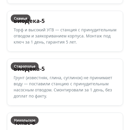
Скамья
БиоДека-5
Торф и высокий УГВ — станция с принудительным
отводом и заякориванием корпуса. Монтаж под
ключ за 1 день, гарантия 5 лет.
Старополье
БиоДека-5
Грунт (известняк, глина, суглинок) не принимает
воду — поставили станцию с принудительным
насосным отводом. Смонтировали за 1 день, без
доплат по факту.
Никольское
Топас-8