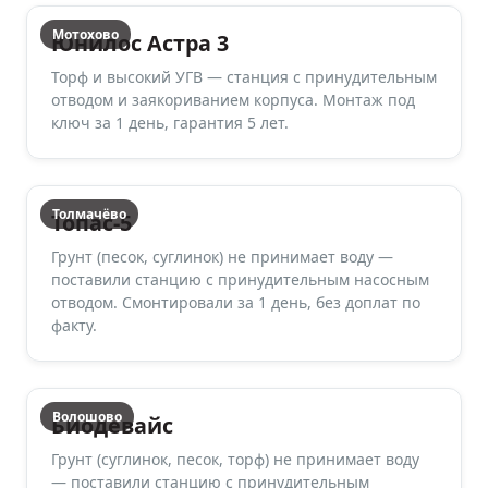
Мотохово
Юнилос Астра 3
Торф и высокий УГВ — станция с принудительным
отводом и заякориванием корпуса. Монтаж под
ключ за 1 день, гарантия 5 лет.
Толмачёво
Топас-5
Грунт (песок, суглинок) не принимает воду —
поставили станцию с принудительным насосным
отводом. Смонтировали за 1 день, без доплат по
факту.
Волошово
Биодевайс
Грунт (суглинок, песок, торф) не принимает воду
— поставили станцию с принудительным