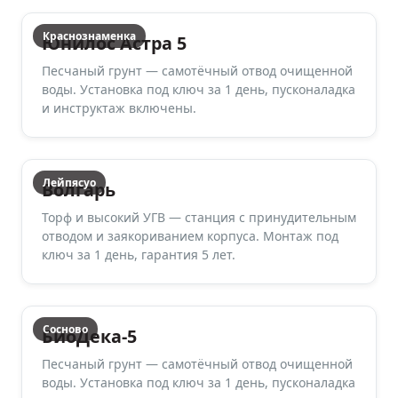
Краснознаменка
Юнилос Астра 5
Песчаный грунт — самотёчный отвод очищенной
воды. Установка под ключ за 1 день, пусконаладка
и инструктаж включены.
Лейпясуо
Волгарь
Торф и высокий УГВ — станция с принудительным
отводом и заякориванием корпуса. Монтаж под
ключ за 1 день, гарантия 5 лет.
Сосново
БиоДека-5
Песчаный грунт — самотёчный отвод очищенной
воды. Установка под ключ за 1 день, пусконаладка