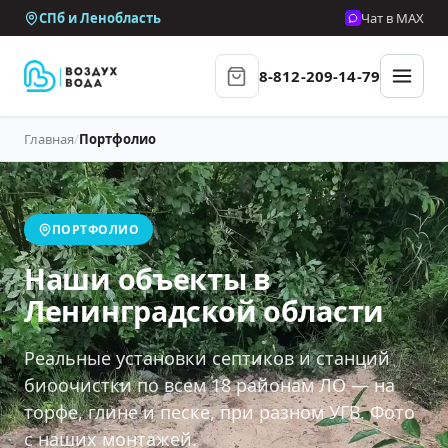
СПб и Ленобласть
Чат в MAX
8-812-209-14-79
Главная
/
Портфолио
ПОРТФОЛИО
Наши объекты в
Ленинградской области
Реальные установки септиков и станций
биоочистки по всем 18 районам ЛО — на
торфе, глине и песке, при разном УГВ. Фото
с наших монтажей.