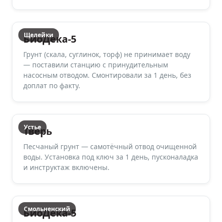
Щелейки
БиоДека-5
Грунт (скала, суглинок, торф) не принимает воду
— поставили станцию с принудительным
насосным отводом. Смонтировали за 1 день, без
доплат по факту.
Устье
Тверь
Песчаный грунт — самотёчный отвод очищенной
воды. Установка под ключ за 1 день, пусконаладка
и инструктаж включены.
Смольненский
БиоДека-5