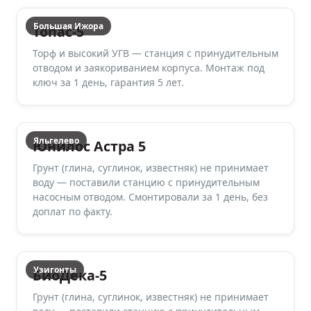
Большая Ижора
Топас-5
Торф и высокий УГВ — станция с принудительным
отводом и заякориванием корпуса. Монтаж под
ключ за 1 день, гарантия 5 лет.
Яльгелево
Юнилос Астра 5
Грунт (глина, суглинок, известняк) не принимает
воду — поставили станцию с принудительным
насосным отводом. Смонтировали за 1 день, без
доплат по факту.
Узигонты
БиоДека-5
Грунт (глина, суглинок, известняк) не принимает