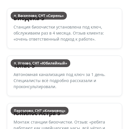
п. Васкелово, СНТ «Сирень»
БиоДека-5
Станция биоочистки установлена под ключ,
обслуживаем раз в 4 месяца. Отзыв клиента:
«очень ответственный подход к работе».
п. Углово, СНТ «Юбилейный»
Топас-5
Автономная канализация под ключ за 1 день.
Специалисты всё подробно рассказали и
проконсультировали.
Парголово, СНТ «Климовец»
Юнилос Астра 5
Монтаж станции биоочистки. Отзыв: «ребята
работают как швейцарские часы, всё чётко и