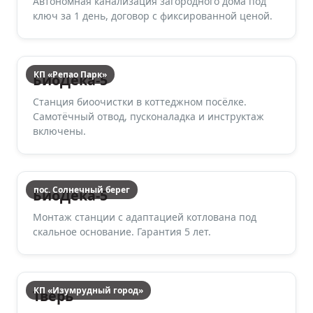
Автономная канализация загородного дома под
ключ за 1 день, договор с фиксированной ценой.
КП «Репао Парк»
БиоДека-5
Станция биоочистки в коттеджном посёлке.
Самотёчный отвод, пусконаладка и инструктаж
включены.
пос. Солнечный берег
БиоДека-5
Монтаж станции с адаптацией котлована под
скальное основание. Гарантия 5 лет.
КП «Изумрудный город»
Тверь