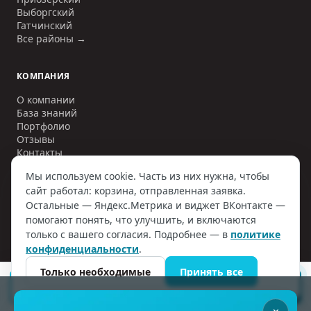
Выборгский
Гатчинский
Все районы →
КОМПАНИЯ
О компании
База знаний
Портфолио
Отзывы
Контакты
Мы используем cookie. Часть из них нужна, чтобы
сайт работал: корзина, отправленная заявка.
Остальные — Яндекс.Метрика и виджет ВКонтакте —
©
2006–2026
ООО «ИНЖЕНЕРНЫЕ СЕТИ»
. ИНН
7810797884
. Все
помогают понять, что улучшить, и включаются
права защищены.
только с вашего согласия. Подробнее — в
политике
Политика конфиденциальности
Договор оферты
конфиденциальности
.
Согласие на обработку ПД
Наверх
Только необходимые
Принять все
ПОДОБРАТЬ СЕПТИК