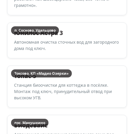
грамотно».
п. Сосново, Удальцово
Юнилос Астра 3
Автономная очистка сточных вод для загородного
дома под ключ.
Токсово, КП «Мадио Озерки»
Топас-5
Станция биоочистки для коттеджа в посёлке.
Монтаж под ключ, принудительный отвод при
высоком УГВ.
пос. Манушкино
Биодевайс