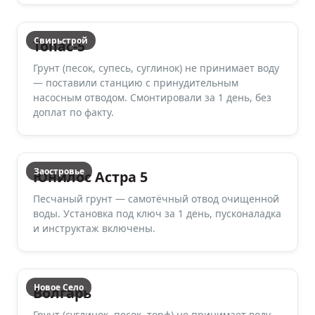
Свирьстрой
Топас-5
Грунт (песок, супесь, суглинок) не принимает воду
— поставили станцию с принудительным
насосным отводом. Смонтировали за 1 день, без
доплат по факту.
Заостровье
Юнилос Астра 5
Песчаный грунт — самотёчный отвод очищенной
воды. Установка под ключ за 1 день, пусконаладка
и инструктаж включены.
Новое Село
Волгарь
Грунт (суглинок, песок, торф) не принимает воду