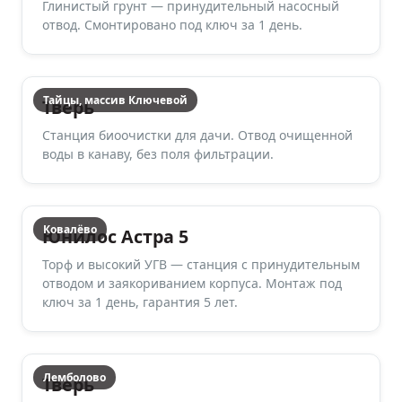
Глинистый грунт — принудительный насосный
отвод. Смонтировано под ключ за 1 день.
Тайцы, массив Ключевой
Тверь
Станция биоочистки для дачи. Отвод очищенной
воды в канаву, без поля фильтрации.
Ковалёво
Юнилос Астра 5
Торф и высокий УГВ — станция с принудительным
отводом и заякориванием корпуса. Монтаж под
ключ за 1 день, гарантия 5 лет.
Лемболово
Тверь