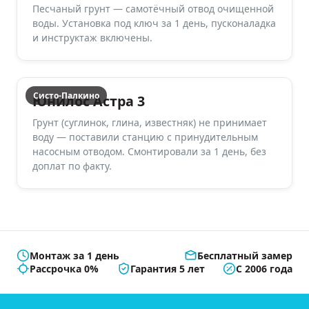
Песчаный грунт — самотёчный отвод очищенной
воды. Установка под ключ за 1 день, пусконаладка
и инструктаж включены.
Систо-Палкино
Юнилос Астра 3
Грунт (суглинок, глина, известняк) не принимает
воду — поставили станцию с принудительным
насосным отводом. Смонтировали за 1 день, без
доплат по факту.
Монтаж за 1 день
Бесплатный замер
Рассрочка 0%
Гарантия 5 лет
С 2006 года