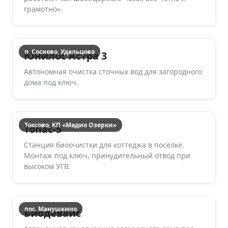
грамотно».
п. Сосново, Удальцово
Юнилос Астра 3
Автономная очистка сточных вод для загородного
дома под ключ.
Токсово, КП «Мадио Озерки»
Топас-5
Станция биоочистки для коттеджа в посёлке.
Монтаж под ключ, принудительный отвод при
высоком УГВ.
пос. Манушкино
Биодевайс