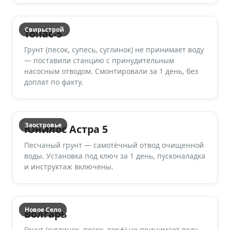
Свирьстрой
Топас-5
Грунт (песок, супесь, суглинок) не принимает воду
— поставили станцию с принудительным
насосным отводом. Смонтировали за 1 день, без
доплат по факту.
Заостровье
Юнилос Астра 5
Песчаный грунт — самотёчный отвод очищенной
воды. Установка под ключ за 1 день, пусконаладка
и инструктаж включены.
Новое Село
Волгарь
Грунт (суглинок, песок, торф) не принимает воду