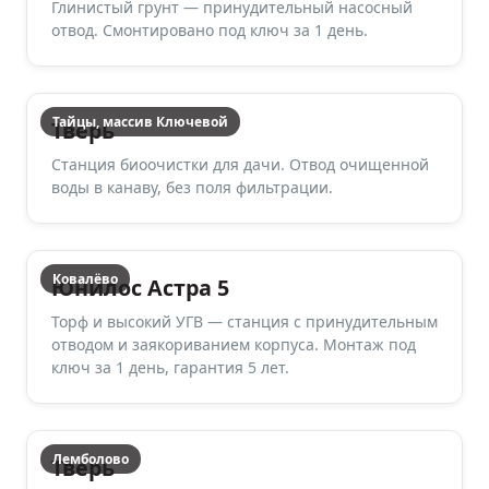
Глинистый грунт — принудительный насосный
отвод. Смонтировано под ключ за 1 день.
Тайцы, массив Ключевой
Тверь
Станция биоочистки для дачи. Отвод очищенной
воды в канаву, без поля фильтрации.
Ковалёво
Юнилос Астра 5
Торф и высокий УГВ — станция с принудительным
отводом и заякориванием корпуса. Монтаж под
ключ за 1 день, гарантия 5 лет.
Лемболово
Тверь