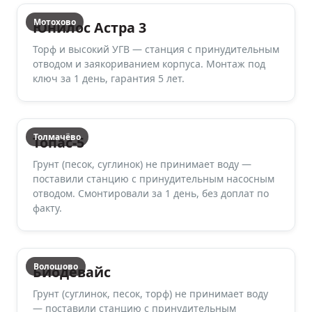
Мотохово
Юнилос Астра 3
Торф и высокий УГВ — станция с принудительным
отводом и заякориванием корпуса. Монтаж под
ключ за 1 день, гарантия 5 лет.
Толмачёво
Топас-5
Грунт (песок, суглинок) не принимает воду —
поставили станцию с принудительным насосным
отводом. Смонтировали за 1 день, без доплат по
факту.
Волошово
Биодевайс
Грунт (суглинок, песок, торф) не принимает воду
— поставили станцию с принудительным