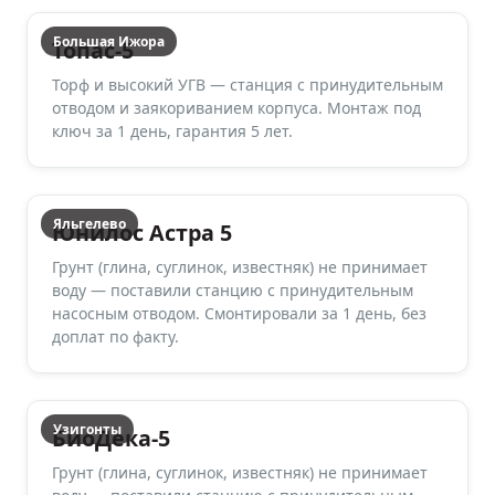
Большая Ижора
Топас-5
Торф и высокий УГВ — станция с принудительным
отводом и заякориванием корпуса. Монтаж под
ключ за 1 день, гарантия 5 лет.
Яльгелево
Юнилос Астра 5
Грунт (глина, суглинок, известняк) не принимает
воду — поставили станцию с принудительным
насосным отводом. Смонтировали за 1 день, без
доплат по факту.
Узигонты
БиоДека-5
Грунт (глина, суглинок, известняк) не принимает