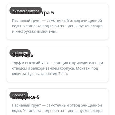
Краснознаменка
Юнилос Астра 5
Песчаный грунт — самотёчный отвод очищенной
воды. Установка под ключ за 1 день, пусконаладка
и инструктаж включены.
Лейпясуо
Волгарь
Торф и высокий УГВ — станция с принудительным
отводом и заякориванием корпуса. Монтаж под
ключ за 1 день, гарантия 5 лет.
Сосново
БиоДека-5
Песчаный грунт — самотёчный отвод очищенной
воды. Установка под ключ за 1 день, пусконаладка