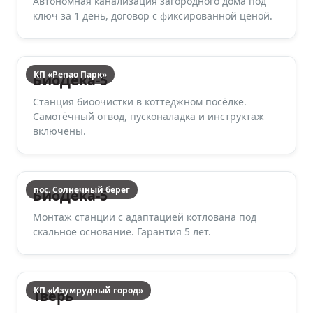
Автономная канализация загородного дома под
ключ за 1 день, договор с фиксированной ценой.
КП «Репао Парк»
БиоДека-5
Станция биоочистки в коттеджном посёлке.
Самотёчный отвод, пусконаладка и инструктаж
включены.
пос. Солнечный берег
БиоДека-5
Монтаж станции с адаптацией котлована под
скальное основание. Гарантия 5 лет.
КП «Изумрудный город»
Тверь