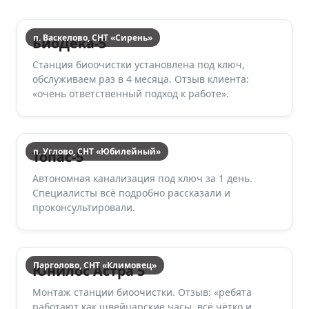
п. Васкелово, СНТ «Сирень»
БиоДека-5
Станция биоочистки установлена под ключ,
обслуживаем раз в 4 месяца. Отзыв клиента:
«очень ответственный подход к работе».
п. Углово, СНТ «Юбилейный»
Топас-5
Автономная канализация под ключ за 1 день.
Специалисты всё подробно рассказали и
проконсультировали.
Парголово, СНТ «Климовец»
Юнилос Астра 5
Монтаж станции биоочистки. Отзыв: «ребята
работают как швейцарские часы, всё чётко и