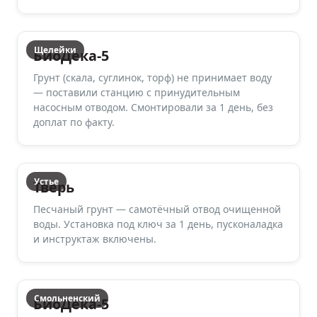
Щелейки
БиоДека-5
Грунт (скала, суглинок, торф) не принимает воду
— поставили станцию с принудительным
насосным отводом. Смонтировали за 1 день, без
доплат по факту.
Устье
Тверь
Песчаный грунт — самотёчный отвод очищенной
воды. Установка под ключ за 1 день, пусконаладка
и инструктаж включены.
Смольненский
БиоДека-5