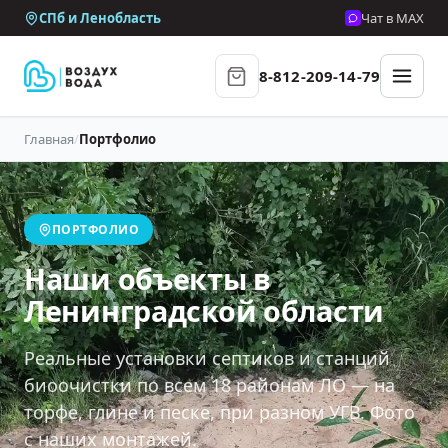
СПб и Ленобласть
Чат в MAX
8-812-209-14-79
Главная
/
Портфолио
ПОРТФОЛИО
Наши объекты в
Ленинградской области
Реальные установки септиков и станций
биоочистки по всем 18 районам ЛО — на
торфе, глине и песке, при разном УГВ. Фото
с наших монтажей.