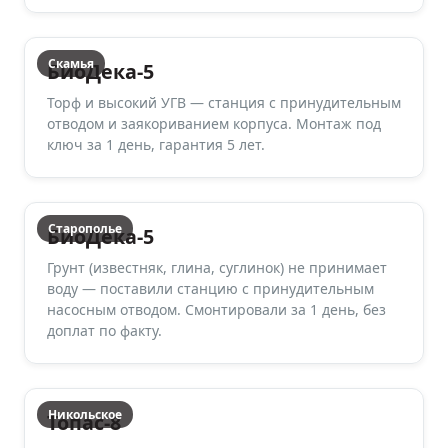
Скамья
БиоДека-5
Торф и высокий УГВ — станция с принудительным
отводом и заякориванием корпуса. Монтаж под
ключ за 1 день, гарантия 5 лет.
Старополье
БиоДека-5
Грунт (известняк, глина, суглинок) не принимает
воду — поставили станцию с принудительным
насосным отводом. Смонтировали за 1 день, без
доплат по факту.
Никольское
Топас-8