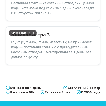
Песчаный грунт — самотёчный отвод очищенной
воды. Установка под ключ за 1 день, пусконаладка
и инструктаж включены.
Систо-Палкино
Юнилос Астра 3
Грунт (суглинок, глина, известняк) не принимает
воду — поставили станцию с принудительным
насосным отводом. Смонтировали за 1 день, без
доплат по факту.
Монтаж за 1 день
Бесплатный замер
Рассрочка 0%
Гарантия 5 лет
С 2006 года