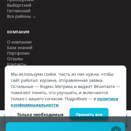
Выборгский
Гатчинский
Все районы →
КОМПАНИЯ
О компании
База знаний
Портфолио
Отзывы
Контакты
Мы используем cookie. Часть из них нужна, чтобы
сайт работал: корзина, отправленная заявка.
Остальные — Яндекс.Метрика и виджет ВКонтакте —
©
2006–2026
ООО «ИНЖЕНЕРНЫЕ СЕТИ»
. ИНН
7810797884
. Все
помогают понять, что улучшить, и включаются
права защищены.
только с вашего согласия. Подробнее — в
политике
Политика конфиденциальности
Договор оферты
конфиденциальности
.
Согласие на обработку ПД
Наверх
Только необходимые
Принять все
ПОДОБРАТЬ СЕПТИК