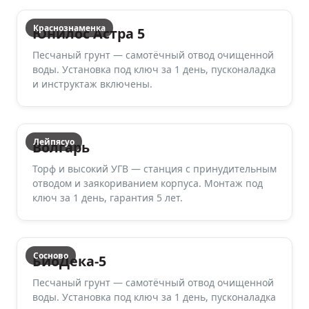
Краснознаменка
Юнилос Астра 5
Песчаный грунт — самотёчный отвод очищенной
воды. Установка под ключ за 1 день, пусконаладка
и инструктаж включены.
Лейпясуо
Волгарь
Торф и высокий УГВ — станция с принудительным
отводом и заякориванием корпуса. Монтаж под
ключ за 1 день, гарантия 5 лет.
Сосново
БиоДека-5
Песчаный грунт — самотёчный отвод очищенной
воды. Установка под ключ за 1 день, пусконаладка