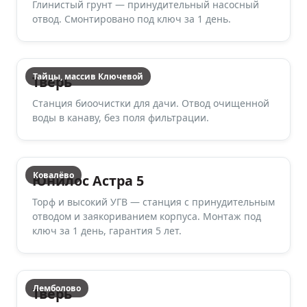
Глинистый грунт — принудительный насосный
отвод. Смонтировано под ключ за 1 день.
Тайцы, массив Ключевой
Тверь
Станция биоочистки для дачи. Отвод очищенной
воды в канаву, без поля фильтрации.
Ковалёво
Юнилос Астра 5
Торф и высокий УГВ — станция с принудительным
отводом и заякориванием корпуса. Монтаж под
ключ за 1 день, гарантия 5 лет.
Лемболово
Тверь