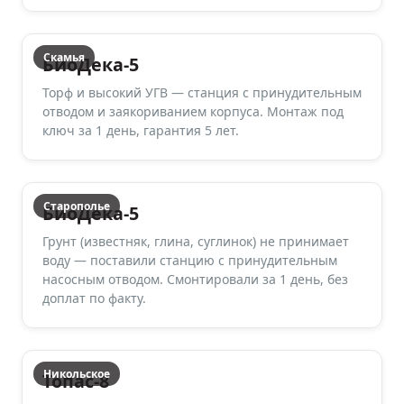
Скамья
БиоДека-5
Торф и высокий УГВ — станция с принудительным
отводом и заякориванием корпуса. Монтаж под
ключ за 1 день, гарантия 5 лет.
Старополье
БиоДека-5
Грунт (известняк, глина, суглинок) не принимает
воду — поставили станцию с принудительным
насосным отводом. Смонтировали за 1 день, без
доплат по факту.
Никольское
Топас-8