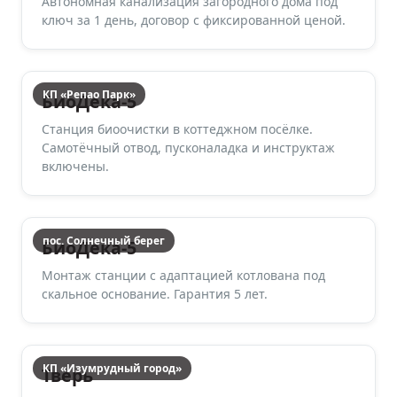
Автономная канализация загородного дома под
ключ за 1 день, договор с фиксированной ценой.
КП «Репао Парк»
БиоДека-5
Станция биоочистки в коттеджном посёлке.
Самотёчный отвод, пусконаладка и инструктаж
включены.
пос. Солнечный берег
БиоДека-5
Монтаж станции с адаптацией котлована под
скальное основание. Гарантия 5 лет.
КП «Изумрудный город»
Тверь