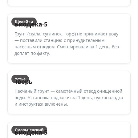
Щелейки
БиоДека-5
Грунт (скала, суглинок, торф) не принимает воду
— поставили станцию с принудительным
насосным отводом. Смонтировали за 1 день, без
доплат по факту.
Устье
Тверь
Песчаный грунт — самотёчный отвод очищенной
воды. Установка под ключ за 1 день, пусконаладка
и инструктаж включены.
Смольненский
БиоДека-5