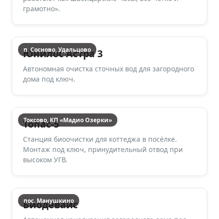
грамотно».
п. Сосново, Удальцово
Юнилос Астра 3
Автономная очистка сточных вод для загородного
дома под ключ.
Токсово, КП «Мадио Озерки»
Топас-5
Станция биоочистки для коттеджа в посёлке.
Монтаж под ключ, принудительный отвод при
высоком УГВ.
пос. Манушкино
Биодевайс