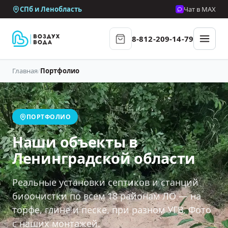
СПб и Ленобласть
Чат в MAX
8-812-209-14-79
Главная
/
Портфолио
ПОРТФОЛИО
Наши объекты в
Ленинградской области
Реальные установки септиков и станций
биоочистки по всем 18 районам ЛО — на
торфе, глине и песке, при разном УГВ. Фото
с наших монтажей.