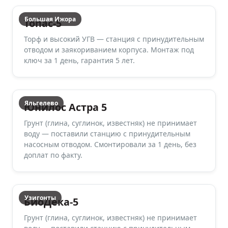
Большая Ижора
Топас-5
Торф и высокий УГВ — станция с принудительным
отводом и заякориванием корпуса. Монтаж под
ключ за 1 день, гарантия 5 лет.
Яльгелево
Юнилос Астра 5
Грунт (глина, суглинок, известняк) не принимает
воду — поставили станцию с принудительным
насосным отводом. Смонтировали за 1 день, без
доплат по факту.
Узигонты
БиоДека-5
Грунт (глина, суглинок, известняк) не принимает