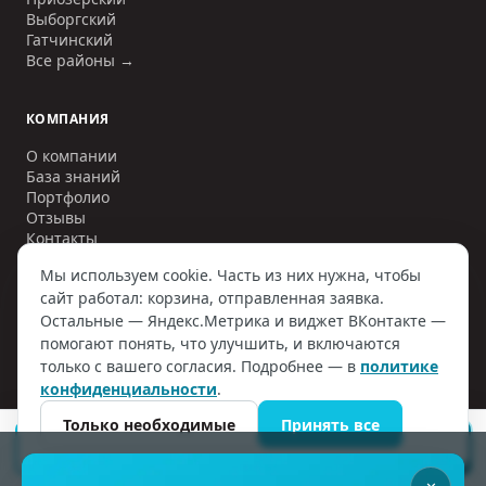
Выборгский
Гатчинский
Все районы →
КОМПАНИЯ
О компании
База знаний
Портфолио
Отзывы
Контакты
Мы используем cookie. Часть из них нужна, чтобы
сайт работал: корзина, отправленная заявка.
Остальные — Яндекс.Метрика и виджет ВКонтакте —
©
2006–2026
ООО «ИНЖЕНЕРНЫЕ СЕТИ»
. ИНН
7810797884
. Все
помогают понять, что улучшить, и включаются
права защищены.
только с вашего согласия. Подробнее — в
политике
Политика конфиденциальности
Договор оферты
конфиденциальности
.
Согласие на обработку ПД
Наверх
Только необходимые
Принять все
ПОДОБРАТЬ СЕПТИК