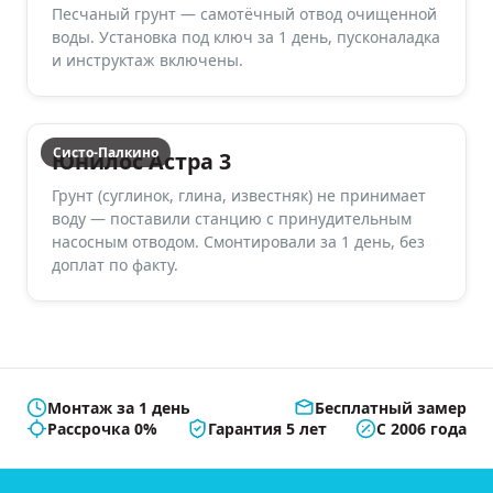
Песчаный грунт — самотёчный отвод очищенной
воды. Установка под ключ за 1 день, пусконаладка
и инструктаж включены.
Систо-Палкино
Юнилос Астра 3
Грунт (суглинок, глина, известняк) не принимает
воду — поставили станцию с принудительным
насосным отводом. Смонтировали за 1 день, без
доплат по факту.
Монтаж за 1 день
Бесплатный замер
Рассрочка 0%
Гарантия 5 лет
С 2006 года