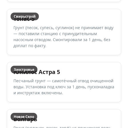
Свирьстрой
Топас-5
Грунт (песок, супесь, суглинок) не принимает воду
— поставили станцию с принудительным
насосным отводом. Смонтировали за 1 день, без
доплат по факту.
Заостровье
Юнилос Астра 5
Песчаный грунт — самотёчный отвод очищенной
воды. Установка под ключ за 1 день, пусконаладка
и инструктаж включены.
Новое Село
Волгарь
Грунт (суглинок, песок, торф) не принимает воду