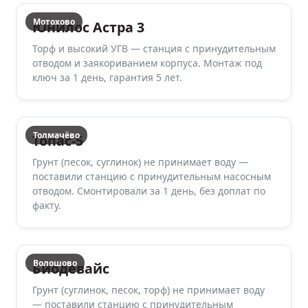
Мотохово
Юнилос Астра 3
Торф и высокий УГВ — станция с принудительным
отводом и заякориванием корпуса. Монтаж под
ключ за 1 день, гарантия 5 лет.
Толмачёво
Топас-5
Грунт (песок, суглинок) не принимает воду —
поставили станцию с принудительным насосным
отводом. Смонтировали за 1 день, без доплат по
факту.
Волошово
Биодевайс
Грунт (суглинок, песок, торф) не принимает воду
— поставили станцию с принудительным