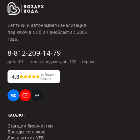
Септики и автономная канализация
под ключ в СПб и Ленобласти с
2006
года.
8-812-209-14-79
доб.
101
— отдел продаж · доб.
102
— сервис
на Яндекс
4.8
Картах
КАТАЛОГ
Станции биоочистки
Бренды септиков
Для высоких УГВ