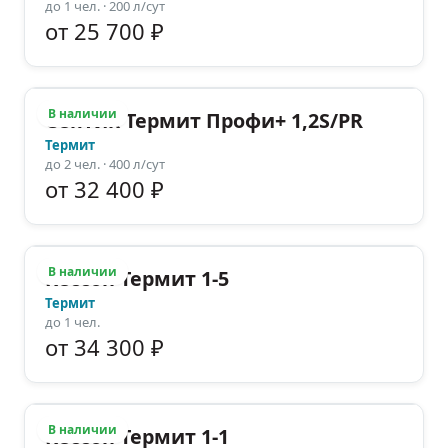
до
1
чел.
· 200 л/сут
от 25 700 ₽
В наличии
Септик Термит Профи+ 1,2S/PR
Термит
до
2
чел.
· 400 л/сут
от 32 400 ₽
В наличии
Кессон Термит 1-5
Термит
до
1
чел.
от 34 300 ₽
В наличии
Кессон Термит 1-1