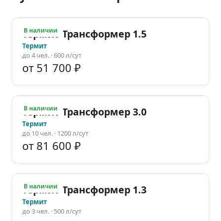
В наличии
Термит Трансформер 1.5
Термит
до
4
чел.
· 600 л/сут
от 51 700 ₽
В наличии
Термит Трансформер 3.0
Термит
до
10
чел.
· 1200 л/сут
от 81 600 ₽
В наличии
Термит Трансформер 1.3
Термит
до
3
чел.
· 500 л/сут