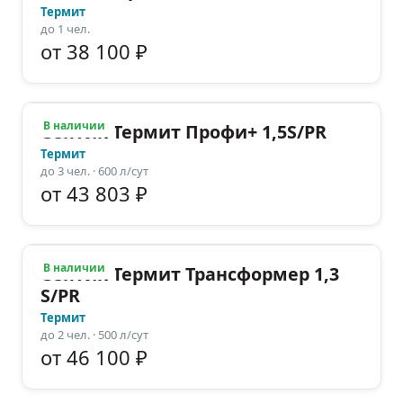
Термит
до
1
чел.
от 38 100 ₽
В наличии
Септик Термит Профи+ 1,5S/PR
Термит
до
3
чел.
· 600 л/сут
от 43 803 ₽
В наличии
Септик Термит Трансформер 1,3
S/PR
Термит
до
2
чел.
· 500 л/сут
от 46 100 ₽