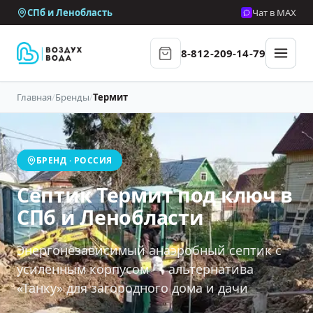
СПб и Ленобласть
Чат в MAX
8-812-209-14-79
Главная
/
Бренды
/
Термит
БРЕНД · РОССИЯ
Септик Термит под ключ в
СПб и Ленобласти
Энергонезависимый анаэробный септик с
усиленным корпусом — альтернатива
«Танку» для загородного дома и дачи