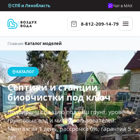
СПб и Ленобласть
Чат в MAX
8-812-209-14-79
Главная
/
Каталог моделей
КАТАЛОГ
Септики и станции
биоочистки под ключ
Подбираем станцию под ваш грунт, уровень
грунтовых вод и число пользователей.
Монтаж за 1 день, рассрочка 0%, гарантия 5
лет.