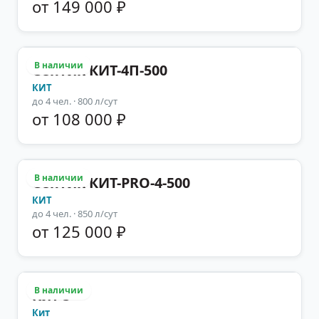
от 149 000 ₽
В наличии
Септик КИТ-4П-500
КИТ
до
4
чел.
· 800 л/сут
от 108 000 ₽
В наличии
Септик КИТ-PRO-4-500
КИТ
до
4
чел.
· 850 л/сут
от 125 000 ₽
В наличии
Кит 5
Кит