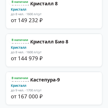
В наличии
Септик Кристалл 8
Кристалл
до
8
чел.
· 1600 л/сут
от 149 232 ₽
В наличии
Септик Кристалл Био 8
Кристалл
до
8
чел.
· 1600 л/сут
от 144 979 ₽
В наличии
Септик Кастепура-9
Кристалл
до
9
чел.
· 1700 л/сут
от 167 000 ₽