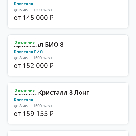
Кристалл
до
6
чел.
· 1200 л/сут
от 145 000 ₽
В наличии
Кристалл БИО 8
Кристалл БИО
до
8
чел.
· 1600 л/сут
от 152 000 ₽
В наличии
Септик Кристалл 8 Лонг
Кристалл
до
8
чел.
· 1600 л/сут
от 159 155 ₽