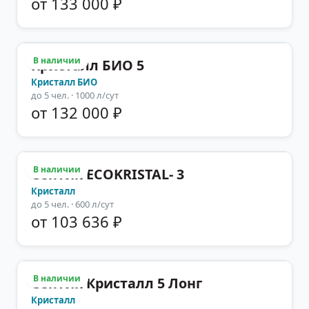
от 133 000 ₽
В наличии
Кристалл БИО 5
Кристалл БИО
до
5
чел.
· 1000 л/сут
от 132 000 ₽
В наличии
Септик ECOKRISTAL- 3
Кристалл
до
5
чел.
· 600 л/сут
от 103 636 ₽
В наличии
Септик Кристалл 5 Лонг
Кристалл