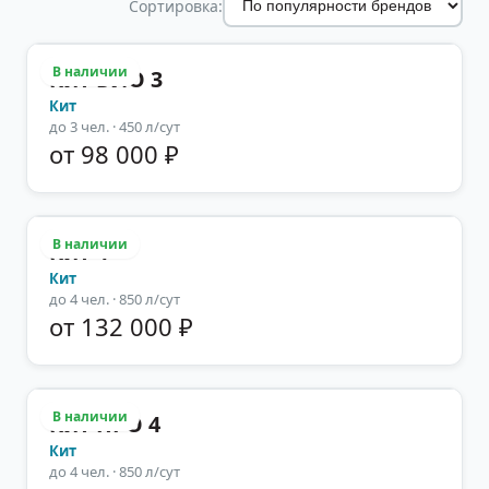
Сортировка:
В наличии
Кит БИО 3
Кит
до
3
чел.
· 450 л/сут
от 98 000 ₽
В наличии
Кит 4
Кит
до
4
чел.
· 850 л/сут
от 132 000 ₽
В наличии
Кит ПРО 4
Кит
до
4
чел.
· 850 л/сут