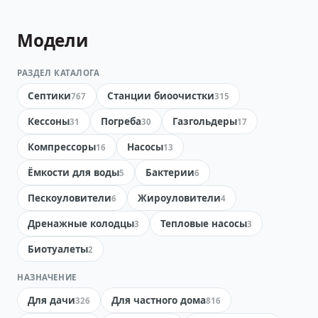
Модели
РАЗДЕЛ КАТАЛОГА
Септики
Станции биоочистки
767
315
Кессоны
Погреба
Газгольдеры
31
30
17
Компрессоры
Насосы
16
13
Ёмкости для воды
Бактерии
5
6
Пескоуловители
Жироуловители
6
4
Дренажные колодцы
Тепловые насосы
3
3
Биотуалеты
2
НАЗНАЧЕНИЕ
Для дачи
Для частного дома
326
816