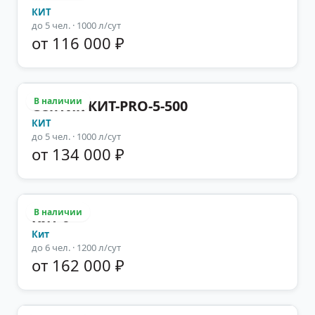
КИТ
до
5
чел.
· 1000 л/сут
от 116 000 ₽
В наличии
Септик КИТ-PRO-5-500
КИТ
до
5
чел.
· 1000 л/сут
от 134 000 ₽
В наличии
Кит 6
Кит
до
6
чел.
· 1200 л/сут
от 162 000 ₽