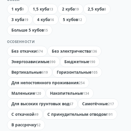
1 куб
1,5 куба
2 куба
2,5 куба
9
13
19
8
3 куба
4 куба
5 кубов
19
16
12
Больше 5 кубов
15
ОСОБЕННОСТИ
Без откачки
Без электричества
574
136
Энергозависимые
Бюджетные
390
190
Вертикальные
Горизонтальные
619
105
Для непостоянного проживания
254
Маленькие
Накопительные
120
134
Для высоких грунтовых вод
Самотёчные
67
217
С откачкой
С принудительным отводом
49
191
В рассрочку
52