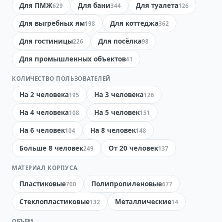
Для ПМЖ
Для бани
Для туалета
629
344
126
Для выгребных ям
Для коттеджа
198
362
Для гостиницы
Для посёлка
226
98
Для промышленных объектов
41
КОЛИЧЕСТВО ПОЛЬЗОВАТЕЛЕЙ
На 2 человека
На 3 человека
195
126
На 4 человека
На 5 человек
108
151
На 6 человек
На 8 человек
104
148
Больше 8 человек
От 20 человек
249
137
МАТЕРИАЛ КОРПУСА
Пластиковые
Полипропиленовые
700
677
Стеклопластиковые
Металлические
132
14
ОБЪЁМ