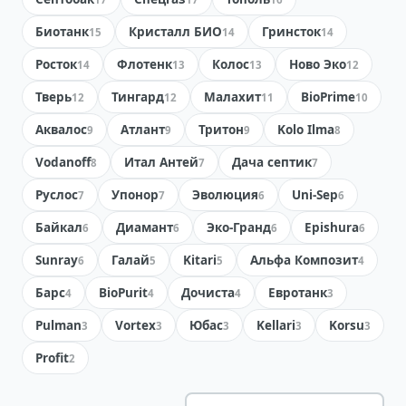
Биотанк
Кристалл БИО
Гринсток
15
14
14
Росток
Флотенк
Колос
Ново Эко
14
13
13
12
Тверь
Тингард
Малахит
BioPrime
12
12
11
10
Аквалос
Атлант
Тритон
Kolo Ilma
9
9
9
8
Vodanoff
Итал Антей
Дача септик
8
7
7
Руслос
Упонор
Эволюция
Uni-Sep
7
7
6
6
Байкал
Диамант
Эко-Гранд
Epishura
6
6
6
6
Sunray
Галай
Kitari
Альфа Композит
6
5
5
4
Барс
BioPurit
Дочиста
Евротанк
4
4
4
3
Pulman
Vortex
Юбас
Kellari
Korsu
3
3
3
3
3
Profit
2