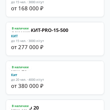
до
15
чел.
· 3000 л/сут
от 168 000 ₽
В наличии
Септик КИТ-PRO-15-500
КИТ
до
15
чел.
· 3000 л/сут
от 277 000 ₽
В наличии
Кит 20
Кит
до
20
чел.
· 4000 л/сут
от 380 000 ₽
В наличии
Кит ПРО 20