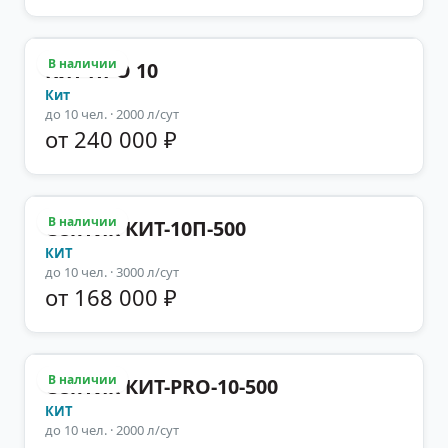
В наличии
Кит ПРО 10
Кит
до
10
чел.
· 2000 л/сут
от 240 000 ₽
В наличии
Септик КИТ-10П-500
КИТ
до
10
чел.
· 3000 л/сут
от 168 000 ₽
В наличии
Септик КИТ-PRO-10-500
КИТ
до
10
чел.
· 2000 л/сут