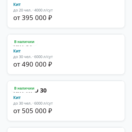
Кит
до
20
чел.
· 4000 л/сут
от 395 000 ₽
В наличии
Кит 30
Кит
до
30
чел.
· 6000 л/сут
от 490 000 ₽
В наличии
Кит ПРО 30
Кит
до
30
чел.
· 6000 л/сут
от 505 000 ₽