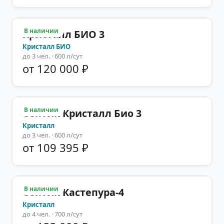
В наличии
Кристалл БИО 3
Кристалл БИО
до
3
чел.
· 600 л/сут
от 120 000 ₽
В наличии
Септик Кристалл Био 3
Кристалл
до
3
чел.
· 600 л/сут
от 109 395 ₽
В наличии
Септик Кастепура-4
Кристалл
до
4
чел.
· 700 л/сут