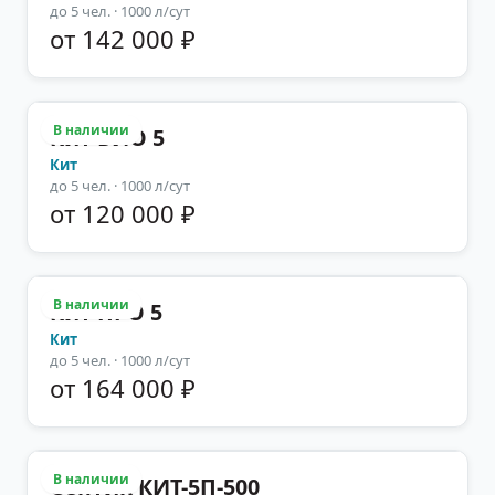
до
5
чел.
· 1000 л/сут
от 142 000 ₽
В наличии
Кит БИО 5
Кит
до
5
чел.
· 1000 л/сут
от 120 000 ₽
В наличии
Кит ПРО 5
Кит
до
5
чел.
· 1000 л/сут
от 164 000 ₽
В наличии
Септик КИТ-5П-500