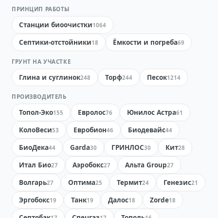
ПРИНЦИП РАБОТЫ
Станции биоочистки
1064
Септики-отстойники
Ёмкости и погреба
18
69
ГРУНТ НА УЧАСТКЕ
Глина и суглинок
Торф
Песок
248
244
1214
ПРОИЗВОДИТЕЛЬ
Топол-Эко
Евролос
Юнилос Астра
155
76
61
КолоВеси
Евробион
Биодевайс
53
46
44
БиоДека
Garda
ГРИНЛОС
Кит
44
30
30
28
Итал Био
Аэробокс
Альта Group
27
27
27
Волгарь
Оптима
Термит
Генезис
27
25
24
21
Эргобокс
Танк
Далос
Zorde
19
19
18
18
Септобак
Спецгаз
Тополь
17
17
16