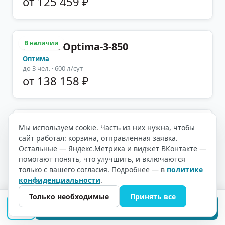
от 125 459 ₽
В наличии
Септик Optima-3-850
Оптима
до
3
чел.
· 600 л/сут
от 138 158 ₽
В наличии
Оптима 4
Мы используем cookie. Часть из них нужна, чтобы
сайт работал: корзина, отправленная заявка.
Оптима
до
4
чел.
· 700 л/сут
Остальные — Яндекс.Метрика и виджет ВКонтакте —
от 135 630 ₽
помогают понять, что улучшить, и включаются
только с вашего согласия. Подробнее — в
политике
конфиденциальности
.
Только необходимые
Принять все
В наличии
Септик Optima-4-1100
ПОДОБРАТЬ СЕПТИК
Оптима