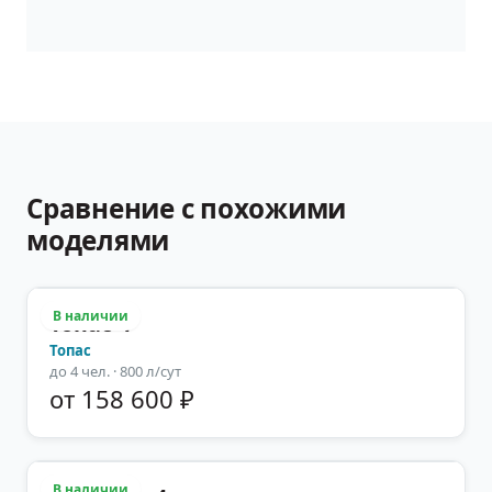
Сравнение с похожими
моделями
В наличии
Топас-4
Топас
до
4
чел.
· 800 л/сут
от 158 600 ₽
В наличии