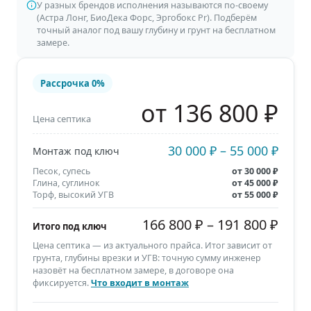
У разных брендов исполнения называются по-своему
(Астра Лонг, БиоДека Форс, Эргобокс Pr). Подберём
точный аналог под вашу глубину и грунт на бесплатном
замере.
Рассрочка
0%
от 136 800 ₽
Цена септика
30 000 ₽
–
55 000 ₽
Монтаж под ключ
Песок, супесь
от
30 000 ₽
Глина, суглинок
от
45 000 ₽
Торф, высокий УГВ
от
55 000 ₽
166 800 ₽
–
191 800 ₽
Итого под ключ
Цена септика — из актуального прайса. Итог зависит от
грунта, глубины врезки и УГВ: точную сумму инженер
назовёт на бесплатном замере, в договоре она
фиксируется.
Что входит в монтаж