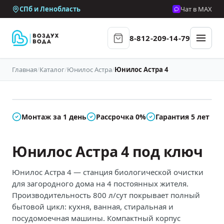
СПб и Ленобласть
Чат в MAX
8-812-209-14-79
Главная
/
Каталог
/
Юнилос Астра
/
Юнилос Астра 4
В наличии
Монтаж за 1 день
Рассрочка 0%
Гарантия 5 лет
Юнилос Астра 4 под ключ
Юнилос Астра 4 — станция биологической очистки
для загородного дома на 4 постоянных жителя.
Производительность 800 л/сут покрывает полный
бытовой цикл: кухня, ванная, стиральная и
посудомоечная машины. Компактный корпус