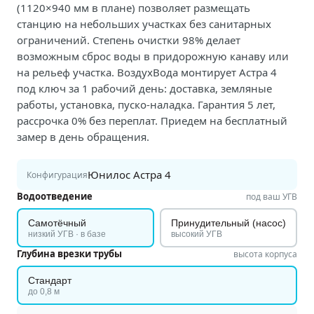
(1120×940 мм в плане) позволяет размещать
станцию на небольших участках без санитарных
ограничений. Степень очистки 98% делает
возможным сброс воды в придорожную канаву или
на рельеф участка. ВоздухВода монтирует Астра 4
под ключ за 1 рабочий день: доставка, земляные
работы, установка, пуско-наладка. Гарантия 5 лет,
рассрочка 0% без переплат. Приедем на бесплатный
замер в день обращения.
Юнилос Астра 4
Конфигурация
Водоотведение
под ваш УГВ
Самотёчный
Принудительный (насос)
низкий УГВ · в базе
высокий УГВ
Глубина врезки трубы
высота корпуса
Стандарт
до 0,8 м