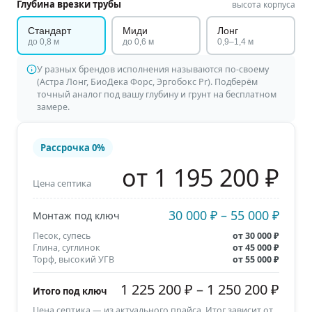
Глубина врезки трубы
высота корпуса
Стандарт
Миди
Лонг
до 0,8 м
до 0,6 м
0,9–1,4 м
У разных брендов исполнения называются по-своему
(Астра Лонг, БиоДека Форс, Эргобокс Pr). Подберём
точный аналог под вашу глубину и грунт на бесплатном
замере.
Рассрочка
0%
от 1 195 200 ₽
Цена септика
30 000 ₽
–
55 000 ₽
Монтаж под ключ
Песок, супесь
от
30 000 ₽
Глина, суглинок
от
45 000 ₽
Торф, высокий УГВ
от
55 000 ₽
1 225 200 ₽
–
1 250 200 ₽
Итого под ключ
Цена септика — из актуального прайса. Итог зависит от