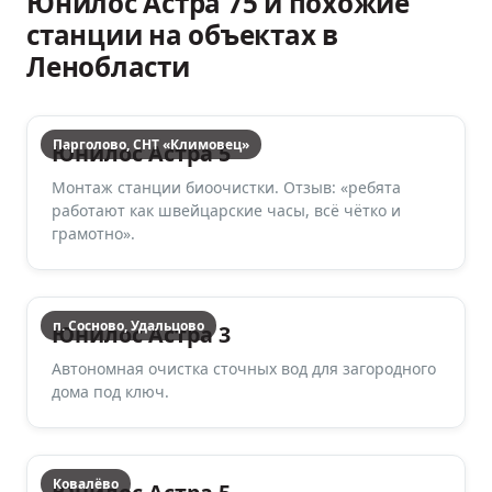
Юнилос Астра 75 и похожие
станции на объектах в
Ленобласти
Парголово, СНТ «Климовец»
Юнилос Астра 5
Монтаж станции биоочистки. Отзыв: «ребята
работают как швейцарские часы, всё чётко и
грамотно».
п. Сосново, Удальцово
Юнилос Астра 3
Автономная очистка сточных вод для загородного
дома под ключ.
Ковалёво