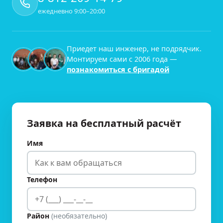
ежедневно 9:00–20:00
Приедет наш инженер, не подрядчик.
Монтируем сами с
2006
года —
познакомиться с бригадой
Заявка на бесплатный расчёт
Имя
Телефон
Район
(необязательно)