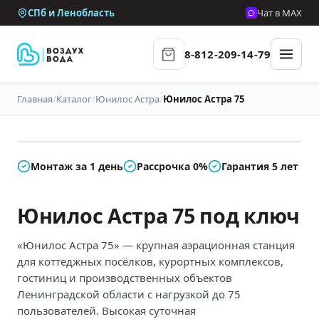
СПб и Ленобласть
Чат в MAX
8-812-209-14-79
Главная
/
Каталог
/
Юнилос Астра
/
Юнилос Астра 75
В наличии
Монтаж за 1 день
Рассрочка 0%
Гарантия 5 лет
Юнилос Астра 75 под ключ
«Юнилос Астра 75» — крупная аэрационная станция
для коттеджных посёлков, курортных комплексов,
гостиниц и производственных объектов
Ленинградской области с нагрузкой до 75
пользователей. Высокая суточная