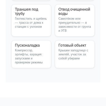
Траншея под
Отвод очищенной
трубу
воды
Геотекстиль и щебень
Самотёком или
— трасса от дома к
принудительно — в
станции с уклоном
зависимости от грунта
и УГВ
Пусконаладка
Готовый объект
Компрессор,
Крышки заподлицо с
эрлифты, аэрация:
землёй, участок за
запускаем и
собой убираем
проверяем режимы