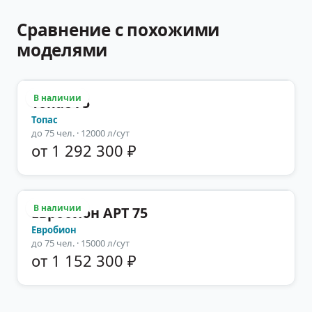
Сравнение с похожими
моделями
В наличии
Топас 75
Топас
до
75
чел.
· 12000 л/сут
от 1 292 300 ₽
В наличии
Евробион АРТ 75
Евробион
до
75
чел.
· 15000 л/сут
от 1 152 300 ₽