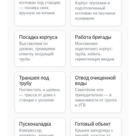
котлован под станцию
Корпус опускаем в
— техника своя,
подготовленный
вручную не копаем
котлован на песчаное
основание
Посадка корпуса
Работа бригады
Выставляем по
Монтажники
уровню, проверяем
подключают корпус:
отметку входящей
труба, кабель,
трубы
герметизация вводов
Траншея под
Отвод очищенной
трубу
воды
Геотекстиль и щебень
Самотёком или
— трасса от дома к
принудительно — в
станции с уклоном
зависимости от грунта
и УГВ
Пусконаладка
Готовый объект
Компрессор,
Крышки заподлицо с
эрлифты, аэрация:
землёй, участок за