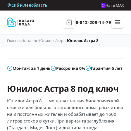
СПб и Ленобласть
Чат в MAX
8-812-209-14-79
Главная
/
Каталог
/
Юнилос Астра
/
Юнилос Астра 8
В наличии
Монтаж за 1 день
Рассрочка 0%
Гарантия 5 лет
Юнилос Астра 8 под ключ
Юнилос Астра 8 — мощная станция биологической
очистки для большого загородного дома: рассчитана
на 8 постоянных жителей и обрабатывает до 1600
литров стоков в сутки. Три варианта заглубления
(Стандарт, Миди, Лонг) и два типа отвода