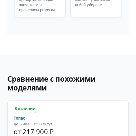
запускаем и
собой убираем
проверяем режимы
Сравнение с похожими
моделями
В наличии
Топас-8
Топас
до
8
чел.
· 1500 л/сут
от 217 900 ₽