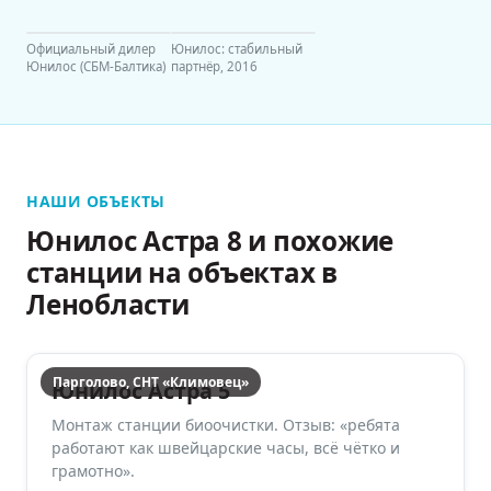
Официальный дилер
Юнилос: стабильный
Юнилос (СБМ-Балтика)
партнёр, 2016
НАШИ ОБЪЕКТЫ
Юнилос Астра 8 и похожие
станции на объектах в
Ленобласти
Парголово, СНТ «Климовец»
Юнилос Астра 5
Монтаж станции биоочистки. Отзыв: «ребята
работают как швейцарские часы, всё чётко и
грамотно».