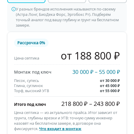
У разных брендов исполнения называются по-своему
(Астра Лонг, БиоДека Форс, Эргобокс Pr). Подберём
точный аналог под вашу глубину и грунт на бесплатном
замере.
Рассрочка
0%
от 188 800 ₽
Цена септика
30 000 ₽
–
55 000 ₽
Монтаж под ключ
Песок, супесь
от
30 000 ₽
Глина, суглинок
от
45 000 ₽
Торф, высокий УГВ
от
55 000 ₽
218 800 ₽
–
243 800 ₽
Итого под ключ
Цена септика — из актуального прайса. Итог зависит от
грунта, глубины врезки и УГВ: точную сумму инженер
назовёт на бесплатном замере, в договоре она
фиксируется.
Что входит в монтаж