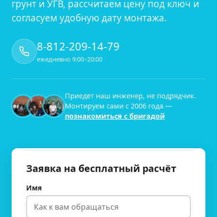
грунт и УГВ, рассчитаем цену под ключ и
согласуем удобную дату монтажа.
8-812-209-14-79
ежедневно 9:00–20:00
Приедет наш инженер, не подрядчик.
Монтируем сами с
2006
года —
познакомиться с бригадой
Заявка на бесплатный расчёт
Имя