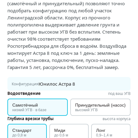
(самотёчный и принудительный) позволяют точно
подобрать конфигурацию под любой участок
Ленинградской области. Корпус из прочного
полипропилена выдерживает давление грунта и
работает при высоком УГВ без всплытия. Степень
очистки 98% соответствует требованиям
Роспотребнадзора для сброса в водоём. ВоздухВода
монтирует Астра 8 под ключ за 1 день: земляные
работы, установка, подключение, пуско-наладка.
Гарантия 5 лет, рассрочка 0%, бесплатный замер.
Юнилос Астра 8
Конфигурация
Водоотведение
под ваш УГВ
Самотёчный
Принудительный (насос)
низкий УГВ · в базе
высокий УГВ
Глубина врезки трубы
высота корпуса
Стандарт
Миди
Лонг
до 0,8 м
до 0,6 м
0,9–1,4 м