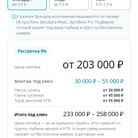
до 0,8 м
до 0,6 м
0,9–1,4 м
У разных брендов исполнения называются по-своему
(Астра Лонг, БиоДека Форс, Эргобокс Pr). Подберём
точный аналог под вашу глубину и грунт на бесплатном
замере.
Рассрочка
0%
от 203 000 ₽
Цена септика
30 000 ₽
–
55 000 ₽
Монтаж под ключ
Песок, супесь
от
30 000 ₽
Глина, суглинок
от
45 000 ₽
Торф, высокий УГВ
от
55 000 ₽
233 000 ₽
–
258 000 ₽
Итого под ключ
Цена септика — из актуального прайса. Итог зависит от
грунта, глубины врезки и УГВ: точную сумму инженер
назовёт на бесплатном замере, в договоре она