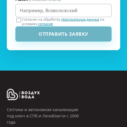
Согласен на обработку
персональных данных
на
условиях
согласия
ОТПРАВИТЬ ЗАЯВКУ
Септики и автономная канализация
под ключ в СПб и Ленобласти с
2006
года.