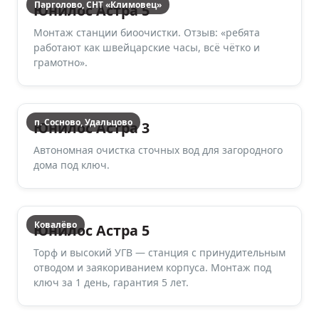
Парголово, СНТ «Климовец»
Юнилос Астра 5
Монтаж станции биоочистки. Отзыв: «ребята
работают как швейцарские часы, всё чётко и
грамотно».
п. Сосново, Удальцово
Юнилос Астра 3
Автономная очистка сточных вод для загородного
дома под ключ.
Ковалёво
Юнилос Астра 5
Торф и высокий УГВ — станция с принудительным
отводом и заякориванием корпуса. Монтаж под
ключ за 1 день, гарантия 5 лет.