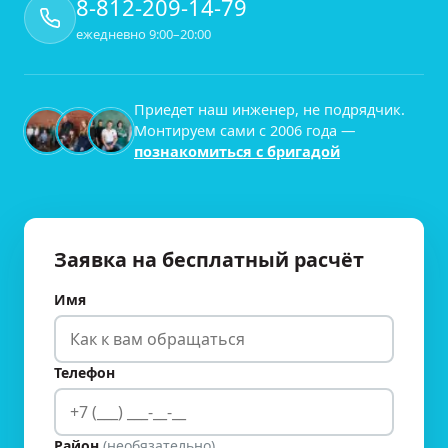
8-812-209-14-79
ежедневно 9:00–20:00
Приедет наш инженер, не подрядчик.
Монтируем сами с
2006
года —
познакомиться с бригадой
Заявка на бесплатный расчёт
Имя
Телефон
Район
(необязательно)