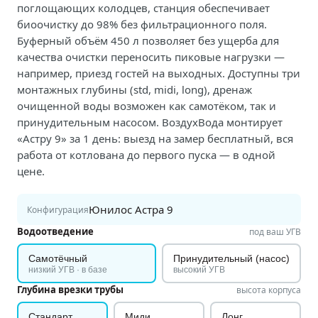
поглощающих колодцев, станция обеспечивает
биоочистку до 98% без фильтрационного поля.
Буферный объём 450 л позволяет без ущерба для
качества очистки переносить пиковые нагрузки —
например, приезд гостей на выходных. Доступны три
монтажных глубины (std, midi, long), дренаж
очищенной воды возможен как самотёком, так и
принудительным насосом. ВоздухВода монтирует
«Астру 9» за 1 день: выезд на замер бесплатный, вся
работа от котлована до первого пуска — в одной
цене.
Юнилос Астра 9
Конфигурация
Водоотведение
под ваш УГВ
Самотёчный
Принудительный (насос)
низкий УГВ · в базе
высокий УГВ
Глубина врезки трубы
высота корпуса
Стандарт
Миди
Лонг