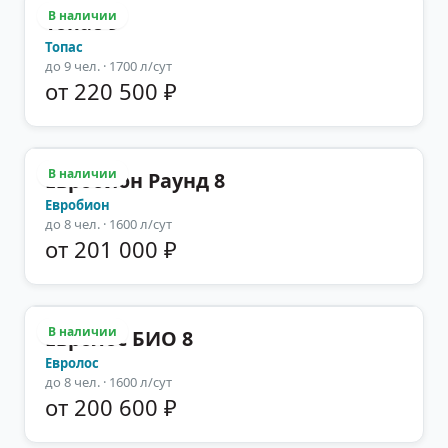
В наличии
Топас-9
Топас
до
9
чел.
· 1700 л/сут
от 220 500 ₽
В наличии
Евробион Раунд 8
Евробион
до
8
чел.
· 1600 л/сут
от 201 000 ₽
В наличии
Евролос БИО 8
Евролос
до
8
чел.
· 1600 л/сут
от 200 600 ₽