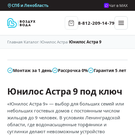
СПб и Ленобласть
Чат в MAX
8-812-209-14-79
Главная
/
Каталог
/
Юнилос Астра
/
Юнилос Астра 9
В наличии
Монтаж за 1 день
Рассрочка 0%
Гарантия 5 лет
Юнилос Астра 9 под ключ
«Юнилос Астра 9» — выбор для больших семей или
небольших гостевых домов с постоянным числом
жильцов до 9 человек. В условиях Ленинградской
области, где водонасыщенные торфяники и
суглинки делают невозможным устройство