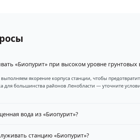
просы
вать «Биопурит» при высоком уровне грунтовых 
 выполняем якорение корпуса станции, чтобы предотвратит
ка для большинства районов Ленобласти — уточните услов
щенная вода из «Биопурит»?
служивать станцию «Биопурит»?