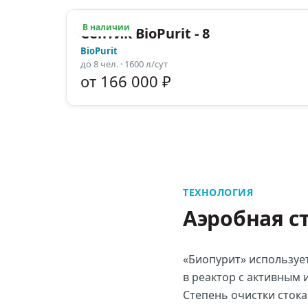
В наличии
Септик BioPurit - 8
BioPurit
до
8
чел.
· 1600 л/сут
от 166 000 ₽
ТЕХНОЛОГИЯ
Аэробная с
«Биопурит» используе
в реактор с активным 
Степень очистки стока