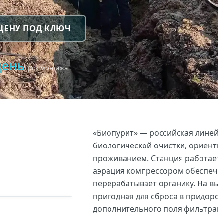
 ЦЕНУ ПОД КЛЮЧ
день
срок монтажа
«Биопурит» — российская линей
биологической очистки, ориент
проживанием. Станция работает
аэрация компрессором обеспечи
перерабатывает органику. На вы
пригодная для сброса в придор
дополнительного поля фильтрац