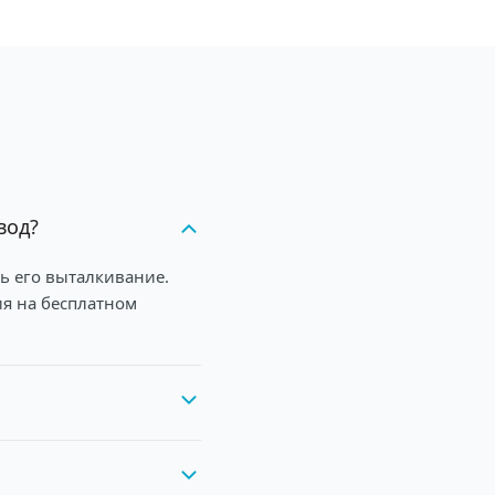
вод?
ь его выталкивание.
ия на бесплатном