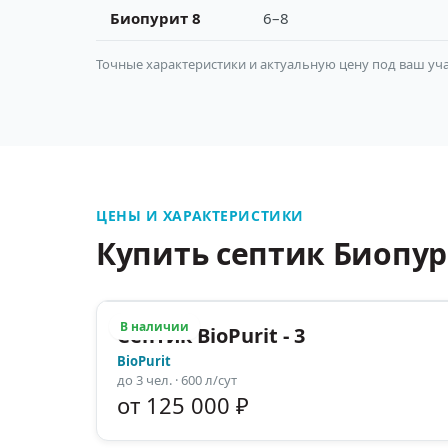
Биопурит 8
6–8
Точные характеристики и актуальную цену под ваш уча
ЦЕНЫ И ХАРАКТЕРИСТИКИ
Купить септик Биопу
В наличии
Септик BioPurit - 3
BioPurit
до
3
чел.
· 600 л/сут
от 125 000 ₽