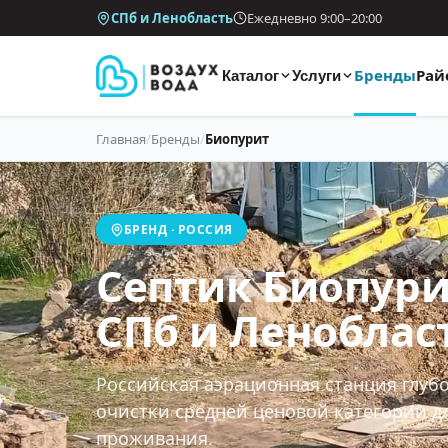
СПб и Ленобласть
Ежедневно 9:00–20:00
Бренды
Рай
Каталог
Услуги
Главная
/
Бренды
/
Биопурит
БРЕНД · РОССИЯ
Септик Биопури
СПб и Леноблас
Российская аэрационная станция глуб
очистки средней ценовой категории д
проживания.