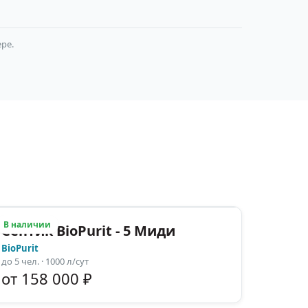
ре.
В наличии
Септик BioPurit - 5 Миди
BioPurit
до
5
чел.
· 1000 л/сут
от 158 000 ₽