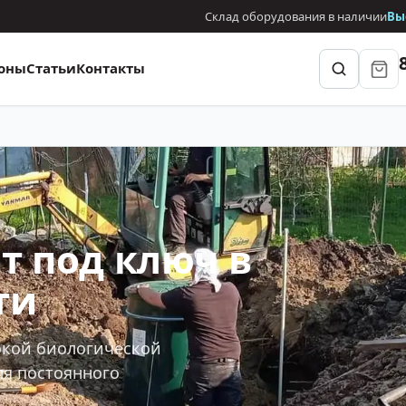
Склад оборудования в наличии
Вы
оны
Статьи
Контакты
т под ключ в
ти
окой биологической
ля постоянного