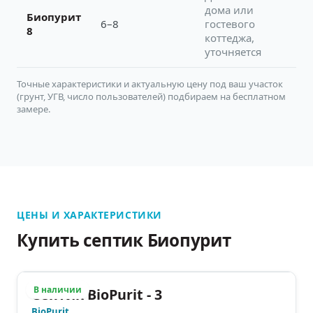
дома или
Биопурит
6–8
гостевого
8
коттеджа,
уточняется
Точные характеристики и актуальную цену под ваш участок
(грунт, УГВ, число пользователей) подбираем на бесплатном
замере.
ЦЕНЫ И ХАРАКТЕРИСТИКИ
Купить септик Биопурит
В наличии
Септик BioPurit - 3
BioPurit