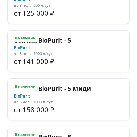
до
3
чел.
· 600 л/сут
от 125 000 ₽
В наличии
Септик BioPurit - 5
BioPurit
до
5
чел.
· 1000 л/сут
от 141 000 ₽
В наличии
Септик BioPurit - 5 Миди
BioPurit
до
5
чел.
· 1000 л/сут
от 158 000 ₽
В наличии
Септик BioPurit - 8