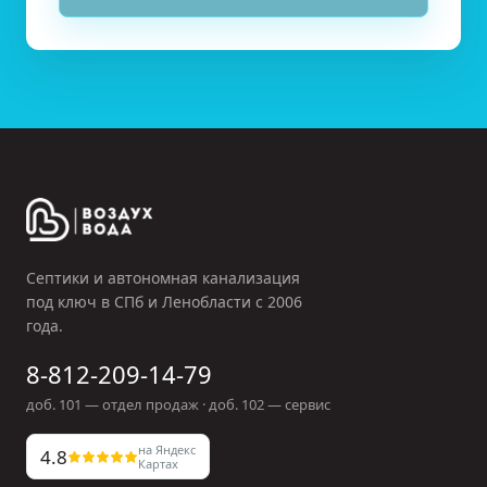
Септики и автономная канализация
под ключ в СПб и Ленобласти с
2006
года.
8-812-209-14-79
доб.
101
— отдел продаж · доб.
102
— сервис
на Яндекс
4.8
Картах