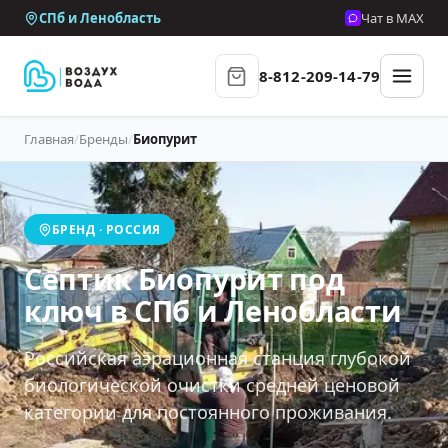
СПб и Ленобласть
Чат в MAX
8-812-209-14-79
Главная
/
Бренды
/
Биопурит
БРЕНД · РОССИЯ
Септик Биопурит под
ключ в СПб и Ленобласти
Российская аэрационная станция глубокой
биологической очистки средней ценовой
категории для постоянного проживания.