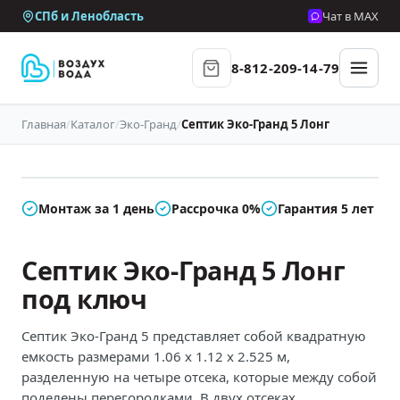
СПб и Ленобласть
Чат в MAX
8-812-209-14-79
Главная
/
Каталог
/
Эко-Гранд
/
Септик Эко-Гранд 5 Лонг
В наличии
Монтаж за 1 день
Рассрочка 0%
Гарантия 5 лет
Септик Эко-Гранд 5 Лонг
под ключ
Септик Эко-Гранд 5 представляет собой квадратную
емкость размерами 1.06 х 1.12 х 2.525 м,
разделенную на четыре отсека, которые между собой
поделены перегородками. В двух отсеках