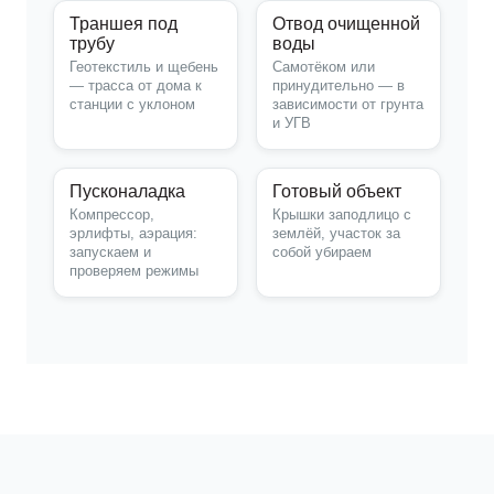
Траншея под
Отвод очищенной
трубу
воды
Геотекстиль и щебень
Самотёком или
— трасса от дома к
принудительно — в
станции с уклоном
зависимости от грунта
и УГВ
Пусконаладка
Готовый объект
Компрессор,
Крышки заподлицо с
эрлифты, аэрация:
землёй, участок за
запускаем и
собой убираем
проверяем режимы