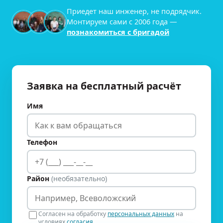
Приедет наш инженер, не подрядчик.
Монтируем сами с
2006
года —
познакомиться с бригадой
Заявка на бесплатный расчёт
Имя
Телефон
Район
(необязательно)
Согласен на обработку
персональных данных
на
условиях
согласия