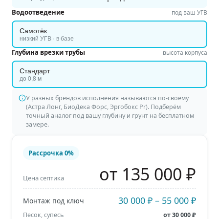
Водоотведение
под ваш УГВ
Самотёк
низкий УГВ · в базе
Глубина врезки трубы
высота корпуса
Стандарт
до 0,8 м
У разных брендов исполнения называются по-своему
(Астра Лонг, БиоДека Форс, Эргобокс Pr). Подберём
точный аналог под вашу глубину и грунт на бесплатном
замере.
Рассрочка
0%
от 135 000 ₽
Цена септика
30 000 ₽
–
55 000 ₽
Монтаж под ключ
Песок, супесь
от
30 000 ₽