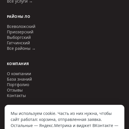
Все услуги →
РАЙОНЫ ЛО
Всеволожский
Приозерский
Выборгский
Гатчинский
Все районы →
КОМПАНИЯ
О компании
База знаний
Портфолио
Отзывы
Контакты
Мы используем cookie. Часть из них нужна, чтобы
сайт работал: корзина, отправленная заявка.
©
2006–2026
ООО «ИНЖЕНЕРНЫЕ СЕТИ»
. ИНН
7810797884
. Все
Остальные — Яндекс.Метрика и виджет ВКонтакте —
права защищены.