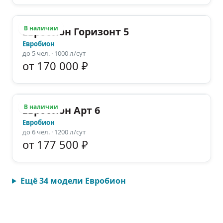
В наличии
Евробион Горизонт 5
Евробион
до
5
чел.
· 1000 л/сут
от 170 000 ₽
В наличии
Евробион Арт 6
Евробион
до
6
чел.
· 1200 л/сут
от 177 500 ₽
Ещё
34
модели
Евробион