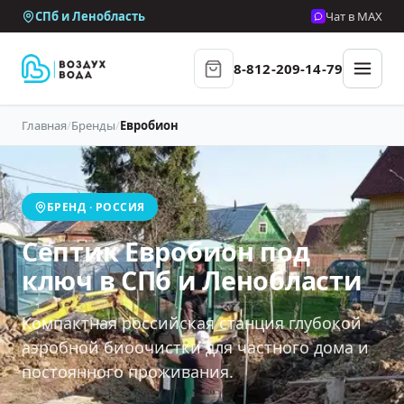
СПб и Ленобласть
Чат в MAX
8-812-209-14-79
Главная
/
Бренды
/
Евробион
БРЕНД · РОССИЯ
Септик Евробион под
ключ в СПб и Ленобласти
Компактная российская станция глубокой
аэробной биоочистки для частного дома и
постоянного проживания.