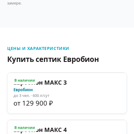
замере.
ЦЕНЫ И ХАРАКТЕРИСТИКИ
Купить септик Евробион
В наличии
Евробион МАКС 3
Евробион
до
3
чел.
· 600 л/сут
от 129 900 ₽
В наличии
Евробион МАКС 4