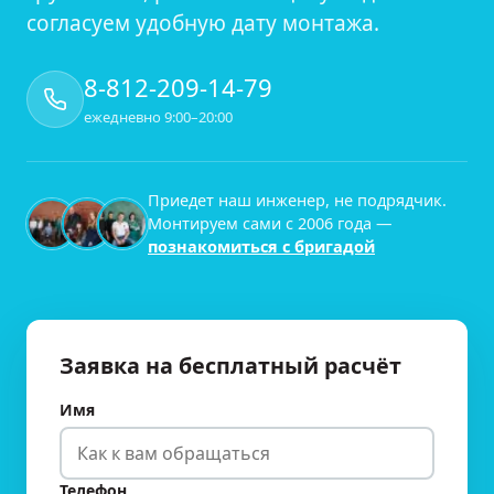
согласуем удобную дату монтажа.
8-812-209-14-79
ежедневно 9:00–20:00
Приедет наш инженер, не подрядчик.
Монтируем сами с
2006
года —
познакомиться с бригадой
Заявка на бесплатный расчёт
Имя
Телефон