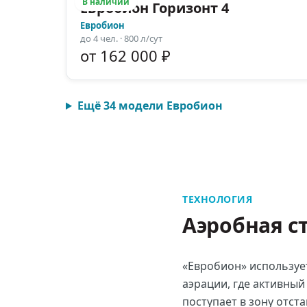
В наличии
Евробион Горизонт 4
Евробион
до
4
чел.
· 800 л/сут
от 162 000 ₽
Ещё
34
модели
Евробион
ТЕХНОЛОГИЯ
Аэробная с
«Евробион» использует
аэрации, где активный
поступает в зону отста