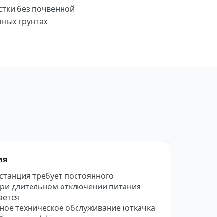
стки без почвенной
яных грунтах
ия
станция требует постоянного
при длительном отключении питания
ается
ное техническое обслуживание (откачка