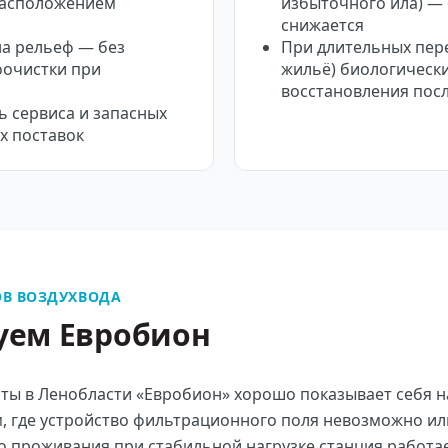
расположением
избыточного ила) — 
снижается
на рельеф — без
При длительных пере
оочистки при
жильё) биологически
восстановления посл
ь сервиса и запасных
х поставок
В ВОЗДУХВОДА
уем Евробион
ты в Ленобласти «Евробион» хорошо показывает себя на
, где устройство фильтрационного поля невозможно ил
о проживания при стабильной нагрузке станция работа