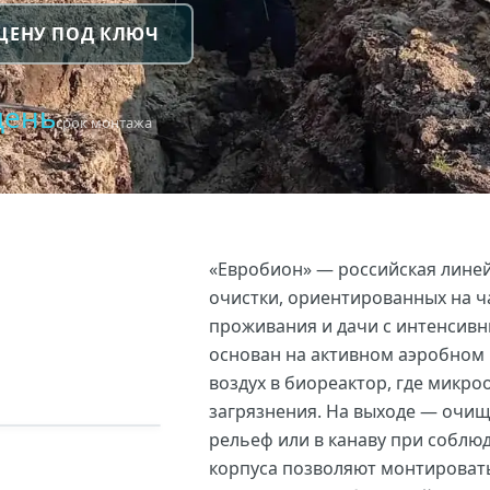
 ЦЕНУ ПОД КЛЮЧ
день
срок монтажа
«Евробион» — российская лине
очистки, ориентированных на ч
проживания и дачи с интенсив
основан на активном аэробном
воздух в биореактор, где микр
загрязнения. На выходе — очищ
рельеф или в канаву при соблю
корпуса позволяют монтировать