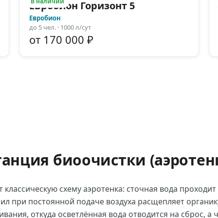
В наличии
Евробион Горизонт 5
Евробион
до
5
чел.
· 1000 л/сут
от 170 000 ₽
танция биоочистки (аэротен
 классическую схему аэротенка: сточная вода проходит
 ил при постоянной подаче воздуха расщепляет органик
ивания, откуда осветлённая вода отводится на сброс, а 