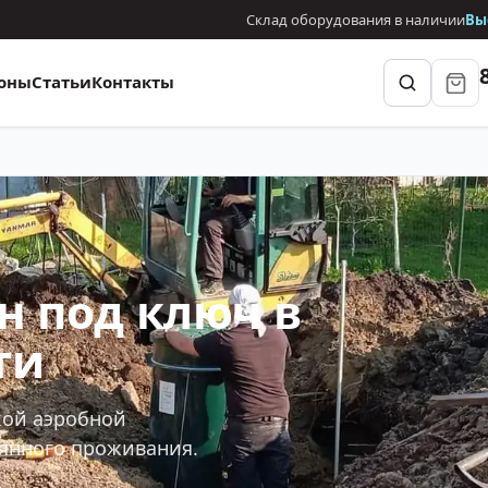
Склад оборудования в наличии
Вы
оны
Статьи
Контакты
н под ключ в
ти
кой аэробной
оянного проживания.