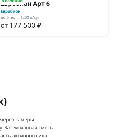
В наличии
Евробион Арт 6
Евробион
до
6
чел.
· 1200 л/сут
от 177 500 ₽
к)
 через камеры
у. Затем иловая смесь
часть активного ила