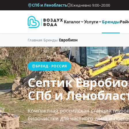
СПб и Ленобласть
Ежедневно 9:00–20:00
Бренды
Рай
Каталог
Услуги
Главная
/
Бренды
/
Евробион
БРЕНД · РОССИЯ
Септик Евробио
СПб и Леноблас
Компактная российская станция глубо
биоочистки для частного дома и пост