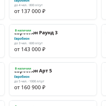
Евробион
до
4
чел.
· 800 л/сут
от 137 000 ₽
В наличии
Евробион Раунд 3
Евробион
до
3
чел.
· 600 л/сут
от 143 000 ₽
В наличии
Евробион Арт 5
Евробион
до
5
чел.
· 1000 л/сут
от 160 900 ₽