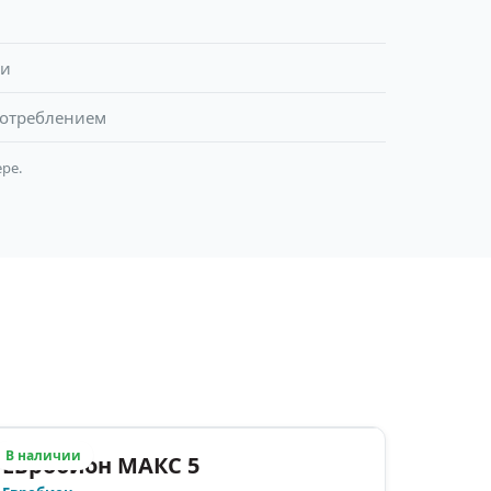
ми
потреблением
ре.
В наличии
Евробион МАКС 5