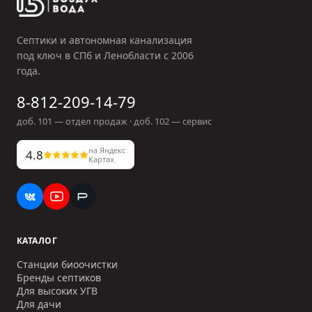
Септики и автономная канализация
под ключ в СПб и Ленобласти с
2006
года.
8-812-209-14-79
доб.
101
— отдел продаж · доб.
102
— сервис
на Яндекс
4.8
Картах
КАТАЛОГ
Станции биоочистки
Бренды септиков
Для высоких УГВ
Для дачи