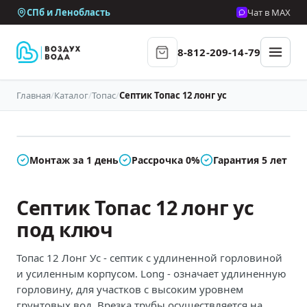
СПб и Ленобласть
Чат в MAX
8-812-209-14-79
Главная
/
Каталог
/
Топас
/
Септик Топас 12 лонг ус
В наличии
Монтаж за 1 день
Рассрочка 0%
Гарантия 5 лет
Септик Топас 12 лонг ус
под ключ
Топас 12 Лонг Ус - септик с удлиненной горловиной
и усиленным корпусом. Long - означает удлиненную
горловину, для участков с высоким уровнем
грунтовых вод. Врезка трубы осуществляется на