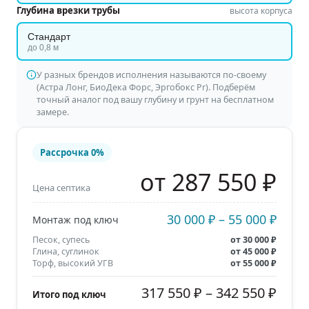
Глубина врезки трубы
высота корпуса
Стандарт
до 0,8 м
У разных брендов исполнения называются по-своему
(Астра Лонг, БиоДека Форс, Эргобокс Pr). Подберём
точный аналог под вашу глубину и грунт на бесплатном
замере.
Рассрочка
0%
от 287 550 ₽
Цена септика
30 000 ₽
–
55 000 ₽
Монтаж под ключ
Песок, супесь
от
30 000 ₽
Глина, суглинок
от
45 000 ₽
Торф, высокий УГВ
от
55 000 ₽
317 550 ₽
–
342 550 ₽
Итого под ключ