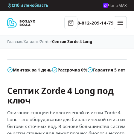
СПб и Ленобласть
Чат в MAX
8-812-209-14-79
Главная
/
Каталог
/
Zorde
/
Септик Zorde 4 Long
В наличии
Монтаж за 1 день
Рассрочка 0%
Гарантия 5 лет
Септик Zorde 4 Long под
ключ
Описание станции биологической очистки Zorde 4
Long - это оборудование для биологической очистки
бытовых сточных вод. В основе большинства систем
очистки сточных вод лежит процесс биологического