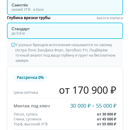
Самотёк
низкий УГВ · в базе
Глубина врезки трубы
высота корпуса
Стандарт
до 0,8 м
У разных брендов исполнения называются по-своему
(Астра Лонг, БиоДека Форс, Эргобокс Pr). Подберём
точный аналог под вашу глубину и грунт на бесплатном
замере.
Рассрочка
0%
от 170 900 ₽
Цена септика
30 000 ₽
–
55 000 ₽
Монтаж под ключ
Песок, супесь
от
30 000 ₽
Глина, суглинок
от
45 000 ₽
Торф, высокий УГВ
от
55 000 ₽