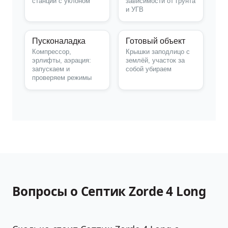
станции с уклоном
зависимости от грунта
и УГВ
Пусконаладка
Готовый объект
Компрессор,
Крышки заподлицо с
эрлифты, аэрация:
землёй, участок за
запускаем и
собой убираем
проверяем режимы
Вопросы о Септик Zorde 4 Long