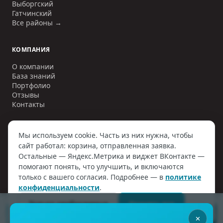
Выборгский
Гатчинский
Все районы →
КОМПАНИЯ
О компании
База знаний
Портфолио
Отзывы
Контакты
Мы используем cookie. Часть из них нужна, чтобы
сайт работал: корзина, отправленная заявка.
©
2006–2026
ООО «ИНЖЕНЕРНЫЕ СЕТИ»
. ИНН
7810797884
. Все
Остальные — Яндекс.Метрика и виджет ВКонтакте —
права защищены.
Политика конфиденциальности
Договор оферты
помогают понять, что улучшить, и включаются
Согласие на обработку ПД
Наверх
только с вашего согласия. Подробнее — в
политике
конфиденциальности
.
Только необходимые
Принять все
ПОДОБРАТЬ СЕПТИК
✕