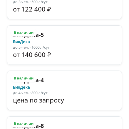
до
3
чел.
· 500 л/сут
от 122 400 ₽
В наличии
БиоДека-5
БиоДека
до
5
чел.
· 1000 л/сут
от 140 600 ₽
В наличии
БиоДека-4
БиоДека
до
4
чел.
· 800 л/сут
цена по запросу
В наличии
БиоДека-8