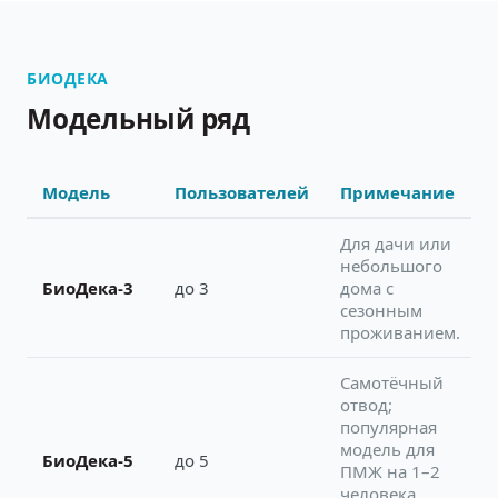
БИОДЕКА
Модельный ряд
Модель
Пользователей
Примечание
Для дачи или
небольшого
БиоДека-3
до 3
дома с
сезонным
проживанием.
Самотёчный
отвод;
популярная
модель для
БиоДека-5
до 5
ПМЖ на 1–2
человека