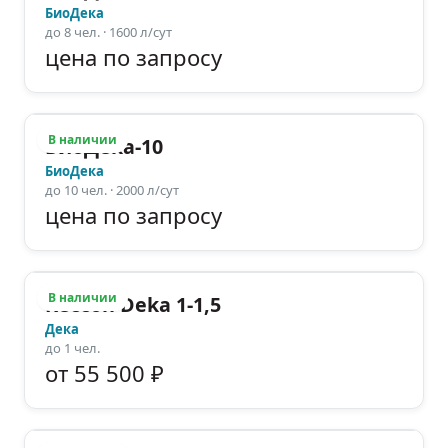
БиоДека
до
8
чел.
· 1600 л/сут
цена по запросу
В наличии
БиоДека-10
БиоДека
до
10
чел.
· 2000 л/сут
цена по запросу
В наличии
Кессон Deka 1-1,5
Дека
до
1
чел.
от 55 500 ₽