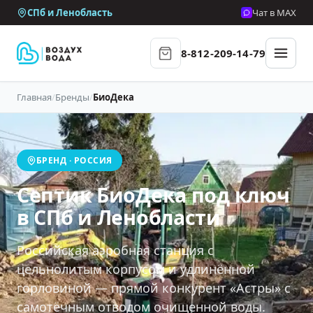
СПб и Ленобласть
Чат в MAX
8-812-209-14-79
Главная
/
Бренды
/
БиоДека
БРЕНД · РОССИЯ
Септик БиоДека под ключ
в СПб и Ленобласти
Российская аэробная станция с
цельнолитым корпусом и удлинённой
горловиной — прямой конкурент «Астры» с
самотёчным отводом очищенной воды.