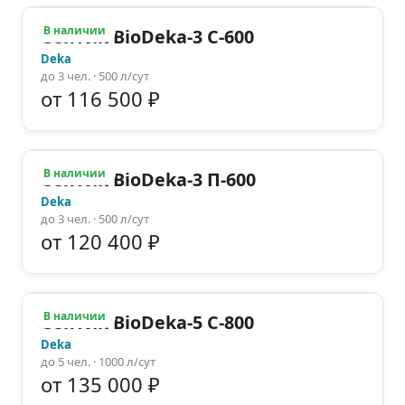
В наличии
Септик BioDeka-3 C-600
Deka
до
3
чел.
· 500 л/сут
от 116 500 ₽
В наличии
Септик BioDeka-3 П-600
Deka
до
3
чел.
· 500 л/сут
от 120 400 ₽
В наличии
Септик BioDeka-5 C-800
Deka
до
5
чел.
· 1000 л/сут
от 135 000 ₽