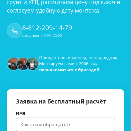
грунт и УГВ, рассчитаем цену под ключ и
согласуем удобную дату монтажа.
8-812-209-14-79
ежедневно 9:00–20:00
Приедет наш инженер, не подрядчик.
Монтируем сами с
2006
года —
познакомиться с бригадой
Заявка на бесплатный расчёт
Имя