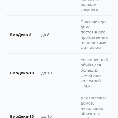
больше
среднего.
Подходит для
дома
постоянного
БиоДека-8
до 8
проживания с
несколькими
жильцами.
Увеличенный
объём для
больших
БиоДека-10
до 10
семей или
коттеджей
ПМЖ.
Для гостевых
домов,
небольших
объектов;
БиоДека-15
до 15