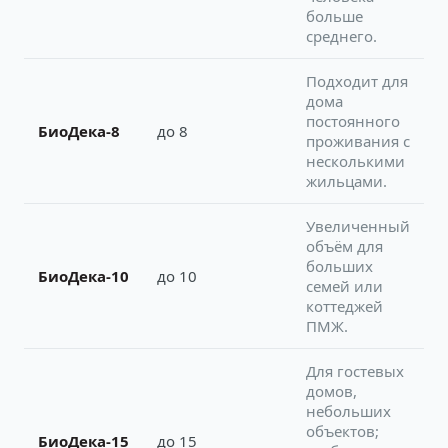
больше
среднего.
Подходит для
дома
постоянного
БиоДека-8
до 8
проживания с
несколькими
жильцами.
Увеличенный
объём для
больших
БиоДека-10
до 10
семей или
коттеджей
ПМЖ.
Для гостевых
домов,
небольших
объектов;
БиоДека-15
до 15