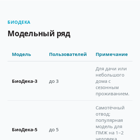
БИОДЕКА
Модельный ряд
Модель
Пользователей
Примечание
Для дачи или
небольшого
БиоДека-3
до 3
дома с
сезонным
проживанием.
Самотёчный
отвод;
популярная
модель для
БиоДека-5
до 5
ПМЖ на 1–2
человека