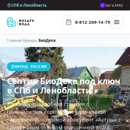
СПб и Ленобласть
Чат в MAX
8-812-209-14-79
Главная
/
Бренды
/
БиоДека
БРЕНД · РОССИЯ
Септик БиоДека под ключ
в СПб и Ленобласти
Российская аэробная станция с
цельнолитым корпусом и удлинённой
горловиной — прямой конкурент «Астры» с
самотёчным отводом очищенной воды.