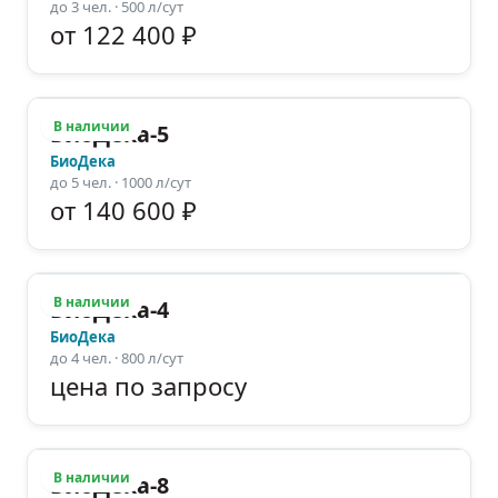
до
3
чел.
· 500 л/сут
от 122 400 ₽
В наличии
БиоДека-5
БиоДека
до
5
чел.
· 1000 л/сут
от 140 600 ₽
В наличии
БиоДека-4
БиоДека
до
4
чел.
· 800 л/сут
цена по запросу
В наличии
БиоДека-8