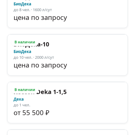
БиоДека
до
8
чел.
· 1600 л/сут
цена по запросу
В наличии
БиоДека-10
БиоДека
до
10
чел.
· 2000 л/сут
цена по запросу
В наличии
Кессон Deka 1-1,5
Дека
до
1
чел.
от 55 500 ₽