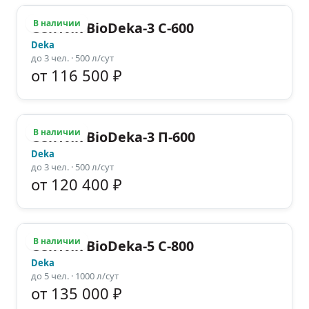
В наличии
Септик BioDeka-3 C-600
Deka
до
3
чел.
· 500 л/сут
от 116 500 ₽
В наличии
Септик BioDeka-3 П-600
Deka
до
3
чел.
· 500 л/сут
от 120 400 ₽
В наличии
Септик BioDeka-5 C-800
Deka
до
5
чел.
· 1000 л/сут
от 135 000 ₽