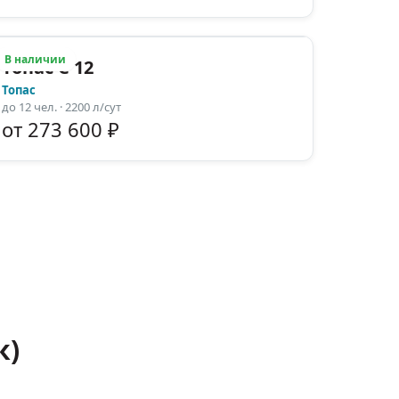
В наличии
Топас С 12
Топас
до
12
чел.
· 2200 л/сут
от 273 600 ₽
к)