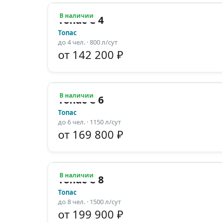
В наличии
Топас С 4
Топас
до
4
чел.
· 800 л/сут
от 142 200 ₽
В наличии
Топас С 6
Топас
до
6
чел.
· 1150 л/сут
от 169 800 ₽
В наличии
Топас С 8
Топас
до
8
чел.
· 1500 л/сут
от 199 900 ₽