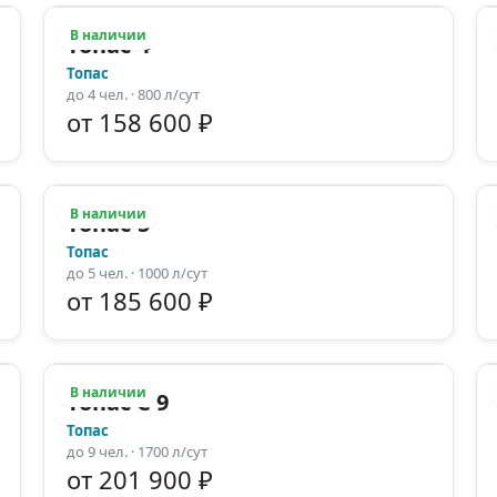
В наличии
Топас-4
Топас
до
4
чел.
· 800 л/сут
от 158 600 ₽
В наличии
Топас-5
Топас
до
5
чел.
· 1000 л/сут
от 185 600 ₽
В наличии
Топас С 9
Топас
до
9
чел.
· 1700 л/сут
от 201 900 ₽