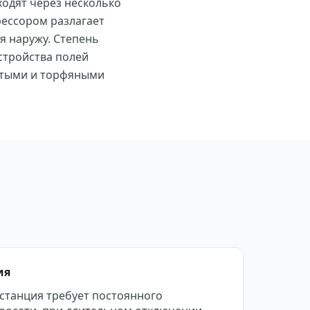
ходят через несколько
рессором разлагает
я наружу. Степень
устройства полей
истыми и торфяными
ия
станция требует постоянного