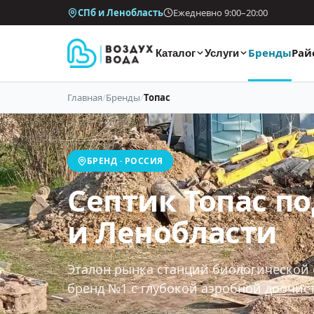
СПб и Ленобласть
Ежедневно 9:00–20:00
Бренды
Рай
Каталог
Услуги
Главная
/
Бренды
/
Топас
БРЕНД · РОССИЯ
Септик Топас по
и Ленобласти
Эталон рынка станций биологической 
бренд №1 с глубокой аэробной доочист