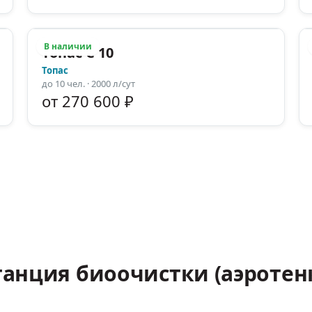
В наличии
Топас С 10
Топас
до
10
чел.
· 2000 л/сут
от 270 600 ₽
танция биоочистки (аэротен