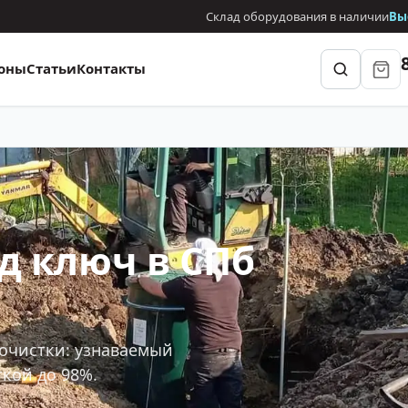
Склад оборудования в наличии
Вы
оны
Статьи
Контакты
д ключ в СПб
очистки: узнаваемый
кой до 98%.