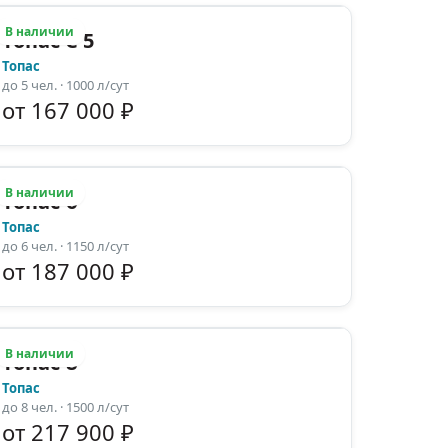
В наличии
Топас С 5
Топас
до
5
чел.
· 1000 л/сут
от 167 000 ₽
В наличии
Топас-6
Топас
до
6
чел.
· 1150 л/сут
от 187 000 ₽
В наличии
Топас-8
Топас
до
8
чел.
· 1500 л/сут
от 217 900 ₽