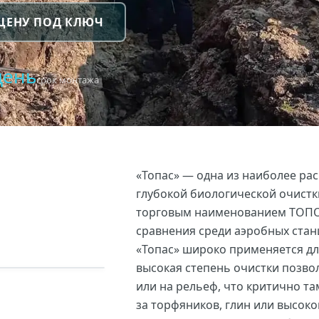
 ЦЕНУ ПОД КЛЮЧ
день
срок монтажа
«Топас» — одна из наиболее ра
глубокой биологической очистк
торговым наименованием ТОПОЛ
сравнения среди аэробных стан
«Топас» широко применяется дл
высокая степень очистки позво
или на рельеф, что критично та
за торфяников, глин или высоко