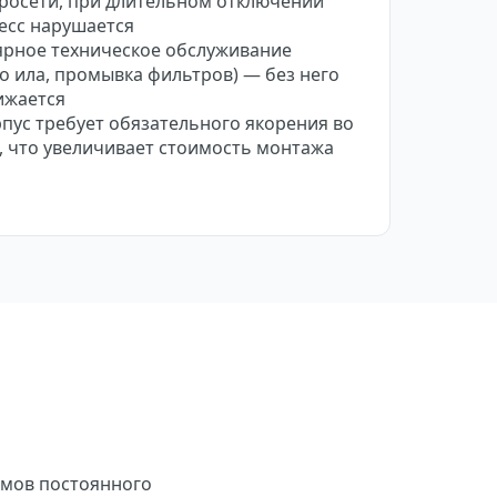
тросети, при длительном отключении
есс нарушается
ярное техническое обслуживание
о ила, промывка фильтров) — без него
ижается
пус требует обязательного якорения во
, что увеличивает стоимость монтажа
омов постоянного