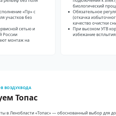
на рельеф без поля
подключения к элек
биологический проц
сполнение «Пр» с
Обязательное регул
я участков без
(откачка избыточног
качество очистки сн
ервисной сетью и
При высоком УГВ кор
й России
избежание всплытия
ают монтаж на
В ВОЗДУХВОДА
уем Топас
ты в Ленобласти «Топас» — обоснованный выбор для д