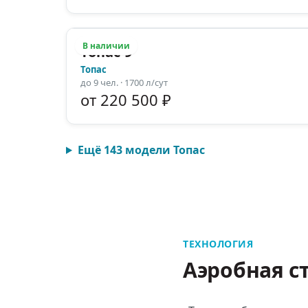
В наличии
Топас-9
Топас
до
9
чел.
· 1700 л/сут
от 220 500 ₽
Ещё
143
модели
Топас
ТЕХНОЛОГИЯ
Аэробная с