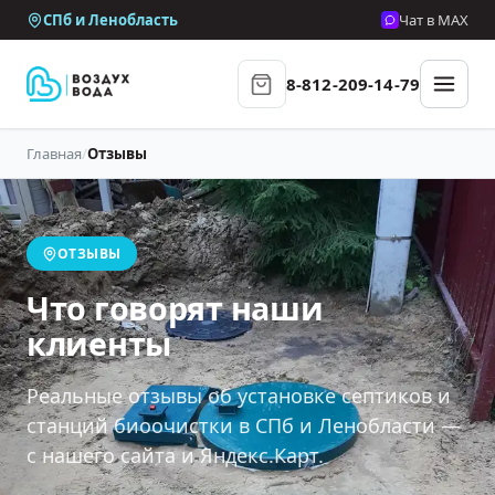
СПб и Ленобласть
Чат в MAX
8-812-209-14-79
Главная
/
Отзывы
ОТЗЫВЫ
Что говорят наши
клиенты
Реальные отзывы об установке септиков и
станций биоочистки в СПб и Ленобласти —
с нашего сайта и Яндекс.Карт.